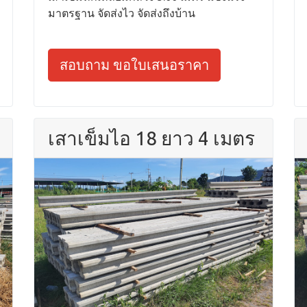
มาตรฐาน จัดส่งไว จัดส่งถึงบ้าน
สอบถาม ขอใบเสนอราคา
เสาเข็มไอ 18 ยาว 4 เมตร