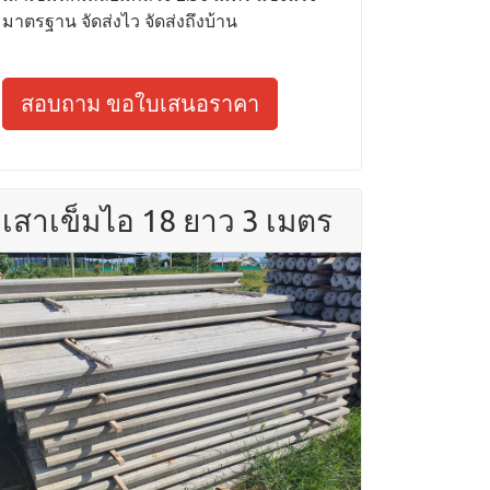
มาตรฐาน จัดส่งไว จัดส่งถึงบ้าน
สอบถาม ขอใบเสนอราคา
เสาเข็มไอ 18 ยาว 3 เมตร