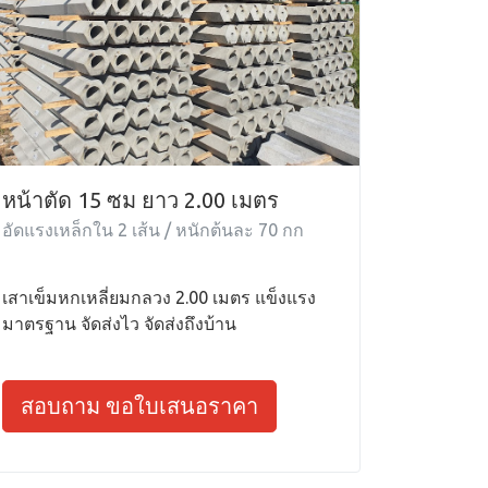
หน้าตัด 15 ซม ยาว 2.00 เมตร
อัดแรงเหล็กใน 2 เส้น / หนักต้นละ 70 กก
เสาเข็มหกเหลี่ยมกลวง 2.00 เมตร แข็งแรง
มาตรฐาน จัดส่งไว จัดส่งถึงบ้าน
สอบถาม ขอใบเสนอราคา