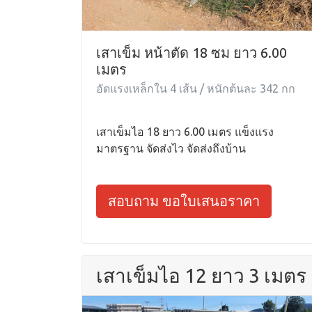
เสาเข็ม หน้าตัด 18 ซม ยาว 6.00
เมตร
อัดแรงเหล็กใน 4 เส้น / หนักต้นละ 342 กก
เสาเข็มไอ 18 ยาว 6.00 เมตร แข็งแรง
มาตรฐาน จัดส่งไว จัดส่งถึงบ้าน
สอบถาม ขอใบเสนอราคา
เสาเข็มไอ 12 ยาว 3 เมตร