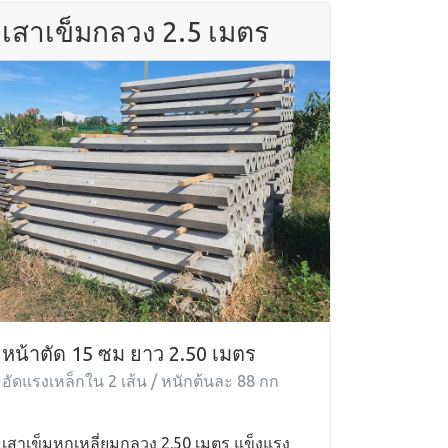
เสาเข็มกลวง 2.5 เมตร
หน้าตัด 15 ซม ยาว 2.50 เมตร
อัดแรงเหล็กใน 2 เส้น / หนักต้นละ 88 กก
เสาเข็มหกเหลี่ยมกลวง 2.50 เมตร แข็งแรง