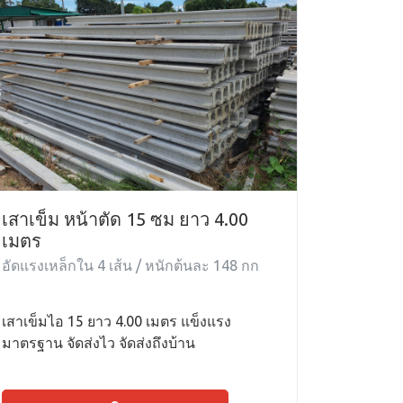
เสาเข็ม หน้าตัด 15 ซม ยาว 4.00
เมตร
อัดแรงเหล็กใน 4 เส้น / หนักต้นละ 148 กก
เสาเข็มไอ 15 ยาว 4.00 เมตร แข็งแรง
มาตรฐาน จัดส่งไว จัดส่งถึงบ้าน