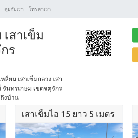
คุยกับเรา
โทรหาเรา
 เสาเข็ม
ักร
หลี่ยม เสาเข็มกลวง เสา
ี่ จันทรเกษม เขตจตุจักร
ถึงบ้าน
เสาเข็มไอ 15 ยาว 5 เมตร