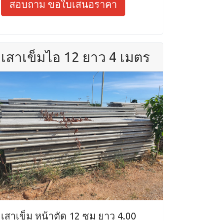
สอบถาม ขอใบเสนอราคา
เสาเข็มไอ 12 ยาว 4 เมตร
เสาเข็ม หน้าตัด 12 ซม ยาว 4.00