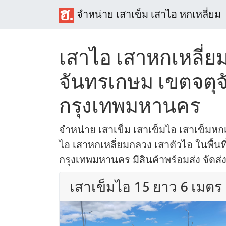
จำหน่าย เสาเข็ม เสาไอ หกเหลี่ยม
เสาไอ เสาหกเหลี่ยม
จันทรเกษม เขตจตุจ
กรุงเทพมหานคร
จำหน่าย เสาเข็ม เสาเข็มไอ เสาเข็มหกเ
ไอ เสาหกเหลี่ยมกลวง เสาตัวไอ ในพื้นท
กรุงเทพมหานคร มีสินค้าพร้อมส่ง จัดส่ง
เสาเข็มไอ 15 ยาว 6 เมตร