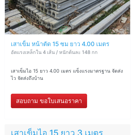
เสาเข็ม หน้าตัด 15 ซม ยาว 4.00 เมตร
อัดแรงเหล็กใน 4 เส้น / หนักต้นละ 148 กก
เสาเข็มไอ 15 ยาว 4.00 เมตร แข็งแรงมาตรฐาน จัดส่ง
ไว จัดส่งถึงบ้าน
สอบถาม ขอใบเสนอราคา
เสาเข็มไอ 15 ยาว 3 เมตร