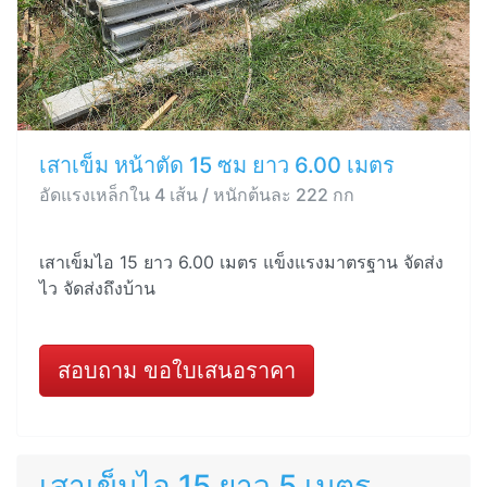
เสาเข็ม หน้าตัด 15 ซม ยาว 6.00 เมตร
อัดแรงเหล็กใน 4 เส้น / หนักต้นละ 222 กก
เสาเข็มไอ 15 ยาว 6.00 เมตร แข็งแรงมาตรฐาน จัดส่ง
ไว จัดส่งถึงบ้าน
สอบถาม ขอใบเสนอราคา
เสาเข็มไอ 15 ยาว 5 เมตร