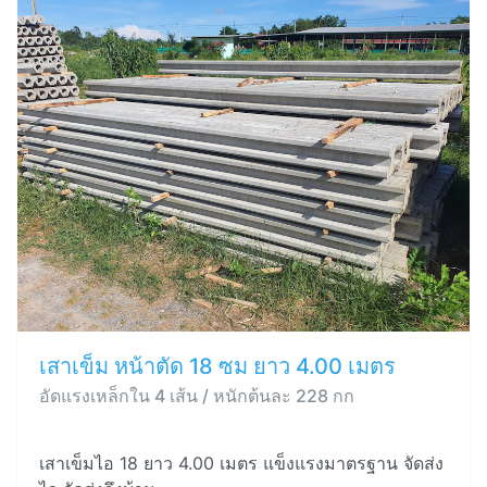
เสาเข็ม หน้าตัด 18 ซม ยาว 4.00 เมตร
อัดแรงเหล็กใน 4 เส้น / หนักต้นละ 228 กก
เสาเข็มไอ 18 ยาว 4.00 เมตร แข็งแรงมาตรฐาน จัดส่ง