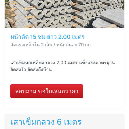
หน้าตัด 15 ซม ยาว 2.00 เมตร
อัดแรงเหล็กใน 2 เส้น / หนักต้นละ 70 กก
เสาเข็มหกเหลี่ยมกลวง 2.00 เมตร แข็งแรงมาตรฐาน
จัดส่งไว จัดส่งถึงบ้าน
สอบถาม ขอใบเสนอราคา
เสาเข็มกลวง 6 เมตร