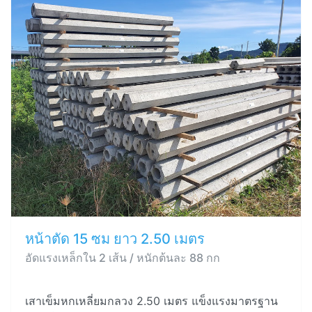
หน้าตัด 15 ซม ยาว 2.50 เมตร
อัดแรงเหล็กใน 2 เส้น / หนักต้นละ 88 กก
เสาเข็มหกเหลี่ยมกลวง 2.50 เมตร แข็งแรงมาตรฐาน