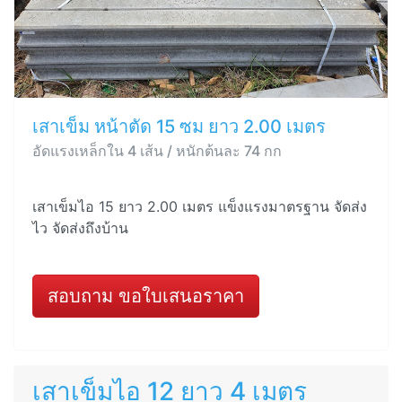
เสาเข็ม หน้าตัด 15 ซม ยาว 2.00 เมตร
อัดแรงเหล็กใน 4 เส้น / หนักต้นละ 74 กก
เสาเข็มไอ 15 ยาว 2.00 เมตร แข็งแรงมาตรฐาน จัดส่ง
ไว จัดส่งถึงบ้าน
สอบถาม ขอใบเสนอราคา
เสาเข็มไอ 12 ยาว 4 เมตร