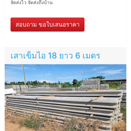
จัดส่งไว จัดส่งถึงบ้าน
สอบถาม ขอใบเสนอราคา
เสาเข็มไอ 18 ยาว 6 เมตร