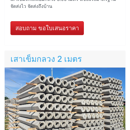
จัดส่งไว จัดส่งถึงบ้าน
สอบถาม ขอใบเสนอราคา
เสาเข็มกลวง 2 เมตร