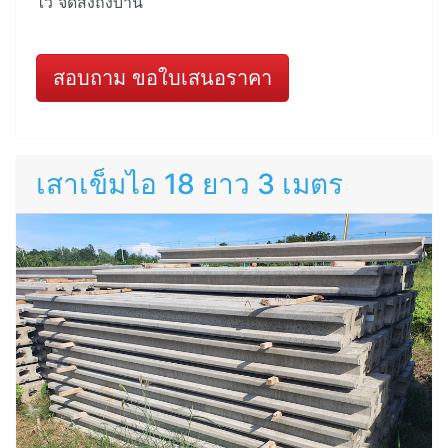
ไว จัดส่งถึงบ้าน
สอบถาม ขอใบเสนอราคา
เสาเข็มไอ 18 ยาว 3 เมตร