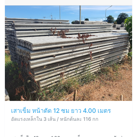
เสาเข็ม หน้าตัด 12 ซม ยาว 4.00 เมตร
อัดแรงเหล็กใน 3 เส้น / หนักต้นละ 116 กก