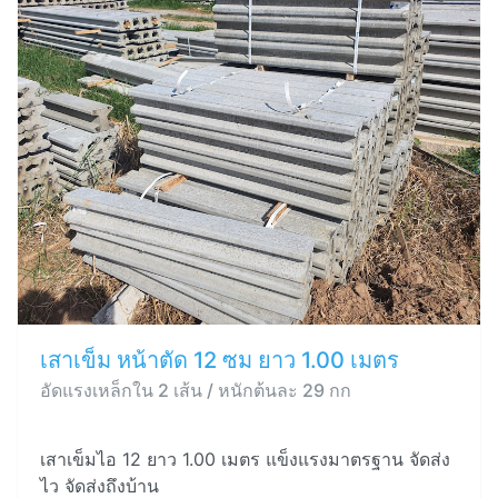
เสาเข็ม หน้าตัด 12 ซม ยาว 1.00 เมตร
อัดแรงเหล็กใน 2 เส้น / หนักต้นละ 29 กก
เสาเข็มไอ 12 ยาว 1.00 เมตร แข็งแรงมาตรฐาน จัดส่ง
ไว จัดส่งถึงบ้าน