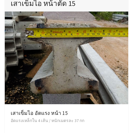
เสาเข็มไอ หน้าตัด 15
เสาเข็มไอ อัดแรง หน้า 15
อัดแรงเหล็กใน 4 เส้น / หนักเมตรละ 37 กก