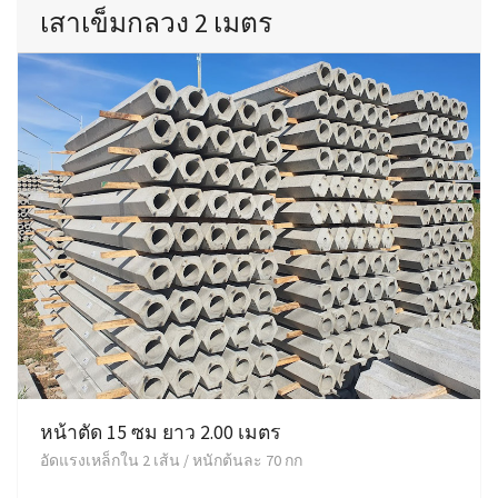
เสาเข็มกลวง 2 เมตร
หน้าตัด 15 ซม ยาว 2.00 เมตร
อัดแรงเหล็กใน 2 เส้น / หนักต้นละ 70 กก