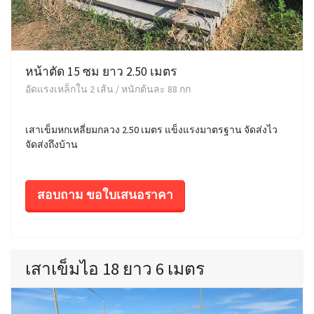
หน้าตัด 15 ซม ยาว 2.50 เมตร
อัดแรงเหล็กใน 2 เส้น / หนักต้นละ 88 กก
เสาเข็มหกเหลี่ยมกลวง 2.50 เมตร แข็งแรงมาตรฐาน จัดส่งไว
จัดส่งถึงบ้าน
สอบถาม ขอใบเสนอราคา
เสาเข็มไอ 18 ยาว 6 เมตร