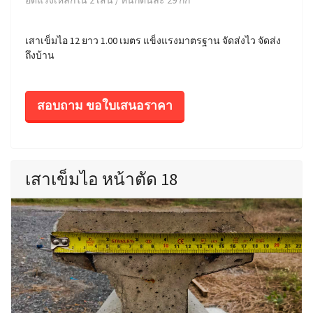
เสาเข็มไอ 12 ยาว 1.00 เมตร แข็งแรงมาตรฐาน จัดส่งไว จัดส่ง
ถึงบ้าน
สอบถาม ขอใบเสนอราคา
เสาเข็มไอ หน้าตัด 18