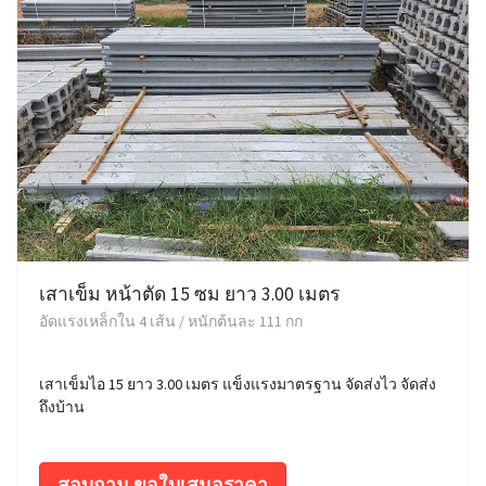
เสาเข็ม หน้าตัด 15 ซม ยาว 3.00 เมตร
อัดแรงเหล็กใน 4 เส้น / หนักต้นละ 111 กก
เสาเข็มไอ 15 ยาว 3.00 เมตร แข็งแรงมาตรฐาน จัดส่งไว จัดส่ง
ถึงบ้าน
สอบถาม ขอใบเสนอราคา