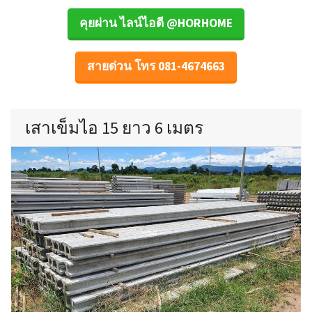
คุยผ่าน ไลน์ไอดี @HORHOME
สายด่วน โทร 081-4674663
เสาเข็มไอ 15 ยาว 6 เมตร