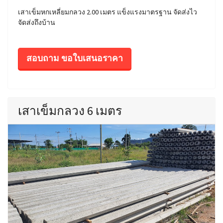
เสาเข็มหกเหลี่ยมกลวง 2.00 เมตร แข็งแรงมาตรฐาน จัดส่งไว
จัดส่งถึงบ้าน
สอบถาม ขอใบเสนอราคา
เสาเข็มกลวง 6 เมตร