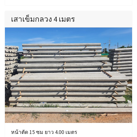
เสาเข็มกลวง 4 เมตร
หน้าตัด 15 ซม ยาว 4.00 เมตร