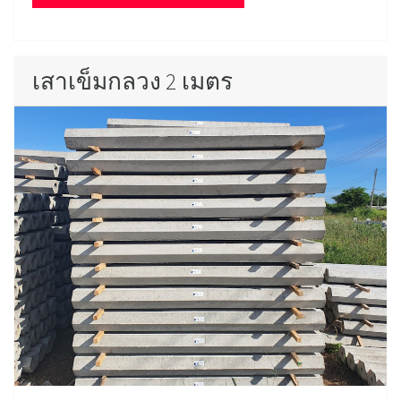
เสาเข็มกลวง 2 เมตร