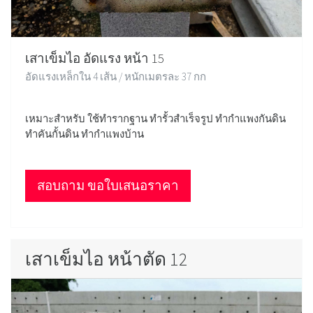
เสาเข็มไอ อัดแรง หน้า 15
อัดแรงเหล็กใน 4 เส้น / หนักเมตรละ 37 กก
เหมาะสำหรับ ใช้ทำรากฐาน ทำรั้วสำเร็จรูป ทำกำแพงกันดิน
ทำคันกั้นดิน ทำกำแพงบ้าน
สอบถาม ขอใบเสนอราคา
เสาเข็มไอ หน้าตัด 12