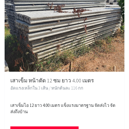
เสาเข็ม หน้าตัด 12 ซม ยาว 4.00 เมตร
อัดแรงเหล็กใน 3 เส้น / หนักต้นละ 116 กก
เสาเข็มไอ 12 ยาว 4.00 เมตร แข็งแรงมาตรฐาน จัดส่งไว จัด
ส่งถึงบ้าน