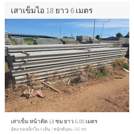
เสาเข็มไอ 18 ยาว 6 เมตร
เสาเข็ม หน้าตัด 18 ซม ยาว 6.00 เมตร
อัดแรงเหล็กใน 4 เส้น / หนักต้นละ 342 กก