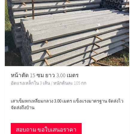
หน้าตัด 15 ซม ยาว 3.00 เมตร
อัดแรงเหล็กใน 3 เส้น / หนักต้นละ 105 กก
เสาเข็มหกเหลี่ยมกลวง 3.00 เมตร แข็งแรงมาตรฐาน จัดส่งไว
จัดส่งถึงบ้าน
สอบถาม ขอใบเสนอราคา