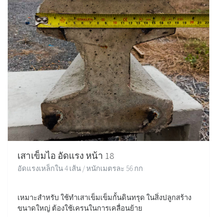
เสาเข็มไอ อัดแรง หน้า 18
อัดแรงเหล็กใน 4 เส้น / หนักเมตรละ 56 กก
เหมาะสำหรับ ใช้ทำเสาเข็มเข็มกั้นดินทรุด ในสิ่งปลูกสร้าง
ขนาดใหญ่ ต้องใช้เครนในการเคลื่อนย้าย