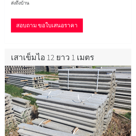
ส่งถึงบ้าน
สอบถาม ขอใบเสนอราคา
เสาเข็มไอ 12 ยาว 1 เมตร