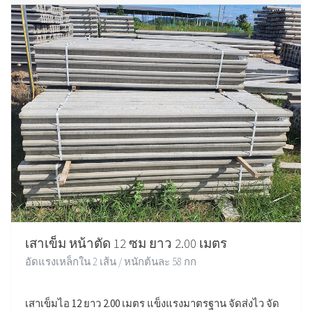
เสาเข็ม หน้าตัด 12 ซม ยาว 2.00 เมตร
อัดแรงเหล็กใน 2 เส้น / หนักต้นละ 58 กก
เสาเข็มไอ 12 ยาว 2.00 เมตร แข็งแรงมาตรฐาน จัดส่งไว จัด