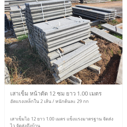
เสาเข็ม หน้าตัด 12 ซม ยาว 1.00 เมตร
อัดแรงเหล็กใน 2 เส้น / หนักต้นละ 29 กก
เสาเข็มไอ 12 ยาว 1.00 เมตร แข็งแรงมาตรฐาน จัดส่ง
ไว จัดส่งถึงบ้าน