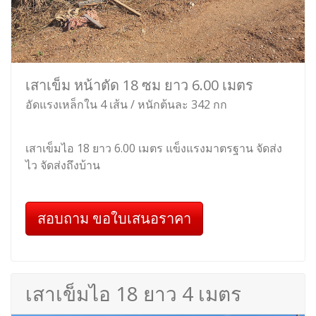
เสาเข็ม หน้าตัด 18 ซม ยาว 6.00 เมตร
อัดแรงเหล็กใน 4 เส้น / หนักต้นละ 342 กก
เสาเข็มไอ 18 ยาว 6.00 เมตร แข็งแรงมาตรฐาน จัดส่ง
ไว จัดส่งถึงบ้าน
สอบถาม ขอใบเสนอราคา
เสาเข็มไอ 18 ยาว 4 เมตร