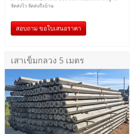
จัดส่งไว จัดส่งถึงบ้าน
สอบถาม ขอใบเสนอราคา
เสาเข็มกลวง 5 เมตร