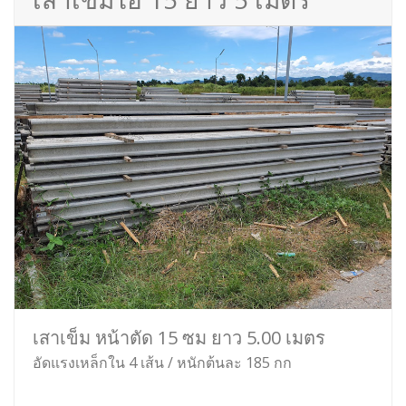
เสาเข็ม หน้าตัด 15 ซม ยาว 5.00 เมตร
อัดแรงเหล็กใน 4 เส้น / หนักต้นละ 185 กก