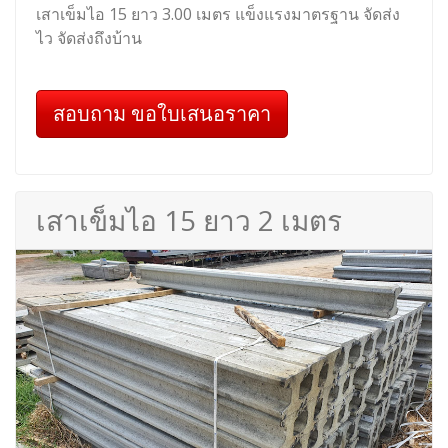
เสาเข็มไอ 15 ยาว 3.00 เมตร แข็งแรงมาตรฐาน จัดส่ง
ไว จัดส่งถึงบ้าน
สอบถาม ขอใบเสนอราคา
เสาเข็มไอ 15 ยาว 2 เมตร