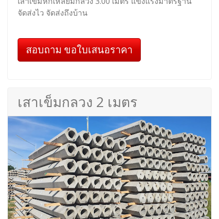
เสาเข็มหกเหลี่ยมกลวง 3.00 เมตร แข็งแรงมาตรฐาน
จัดส่งไว จัดส่งถึงบ้าน
สอบถาม ขอใบเสนอราคา
เสาเข็มกลวง 2 เมตร