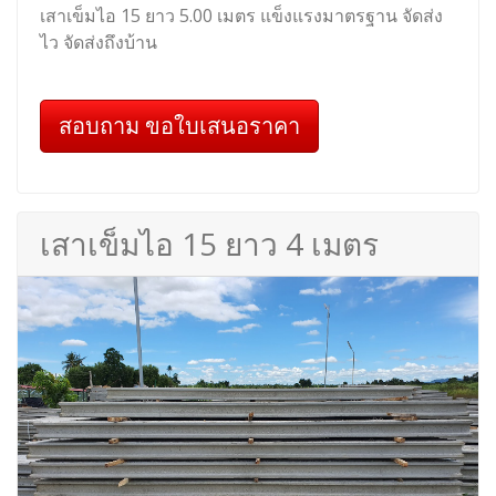
เสาเข็มไอ 15 ยาว 5.00 เมตร แข็งแรงมาตรฐาน จัดส่ง
ไว จัดส่งถึงบ้าน
สอบถาม ขอใบเสนอราคา
เสาเข็มไอ 15 ยาว 4 เมตร