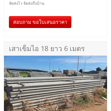
จัดส่งไว จัดส่งถึงบ้าน
สอบถาม ขอใบเสนอราคา
เสาเข็มไอ 18 ยาว 6 เมตร