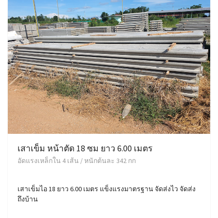
เสาเข็ม หน้าตัด 18 ซม ยาว 6.00 เมตร
อัดแรงเหล็กใน 4 เส้น / หนักต้นละ 342 กก
เสาเข็มไอ 18 ยาว 6.00 เมตร แข็งแรงมาตรฐาน จัดส่งไว จัดส่ง
ถึงบ้าน