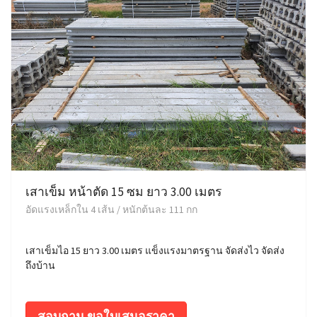
เสาเข็ม หน้าตัด 15 ซม ยาว 3.00 เมตร
อัดแรงเหล็กใน 4 เส้น / หนักต้นละ 111 กก
เสาเข็มไอ 15 ยาว 3.00 เมตร แข็งแรงมาตรฐาน จัดส่งไว จัดส่ง
ถึงบ้าน
สอบถาม ขอใบเสนอราคา