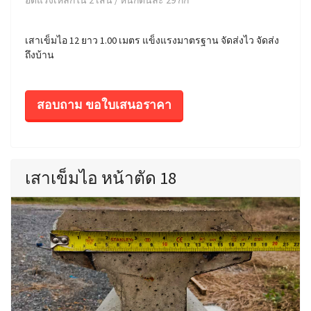
อัดแรงเหล็กใน 2 เส้น / หนักต้นละ 29 กก
เสาเข็มไอ 12 ยาว 1.00 เมตร แข็งแรงมาตรฐาน จัดส่งไว จัดส่ง
ถึงบ้าน
สอบถาม ขอใบเสนอราคา
เสาเข็มไอ หน้าตัด 18