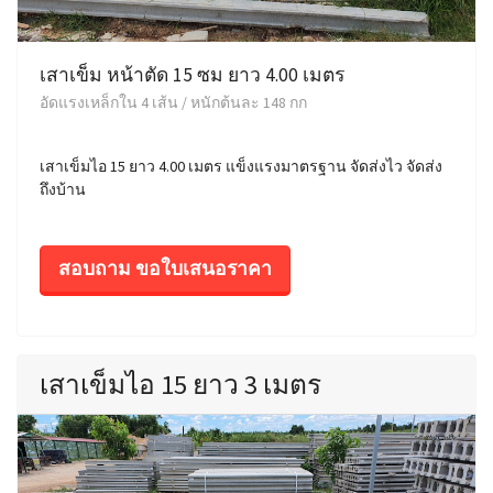
เสาเข็ม หน้าตัด 15 ซม ยาว 4.00 เมตร
อัดแรงเหล็กใน 4 เส้น / หนักต้นละ 148 กก
เสาเข็มไอ 15 ยาว 4.00 เมตร แข็งแรงมาตรฐาน จัดส่งไว จัดส่ง
ถึงบ้าน
สอบถาม ขอใบเสนอราคา
เสาเข็มไอ 15 ยาว 3 เมตร