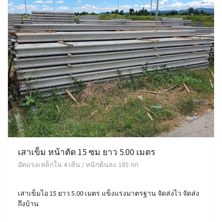
เสาเข็ม หน้าตัด 15 ซม ยาว 5.00 เมตร
อัดแรงเหล็กใน 4 เส้น / หนักต้นละ 185 กก
เสาเข็มไอ 15 ยาว 5.00 เมตร แข็งแรงมาตรฐาน จัดส่งไว จัดส่ง
ถึงบ้าน