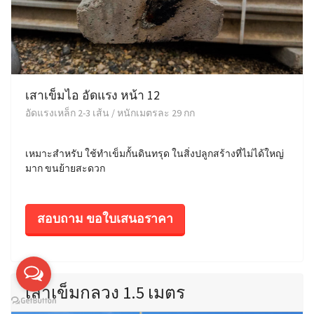
เสาเข็มไอ อัดแรง หน้า 12
อัดแรงเหล็ก 2-3 เส้น / หนักเมตรละ 29 กก
เหมาะสำหรับ ใช้ทำเข็มกั้นดินทรุด ในสิ่งปลูกสร้างที่ไม่ได้ใหญ่
มาก ขนย้ายสะดวก
สอบถาม ขอใบเสนอราคา
เสาเข็มกลวง 1.5 เมตร