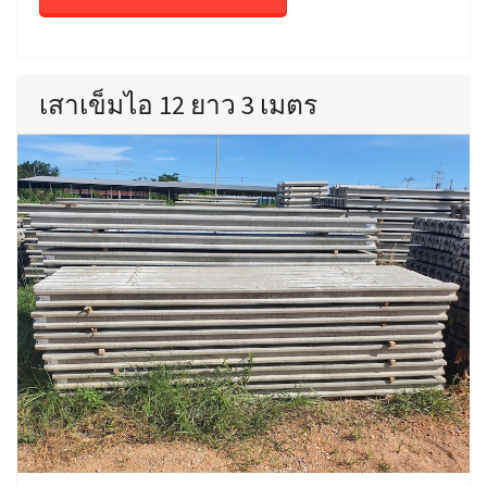
เสาเข็มไอ 12 ยาว 3 เมตร