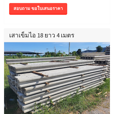
สอบถาม ขอใบเสนอราคา
เสาเข็มไอ 18 ยาว 4 เมตร