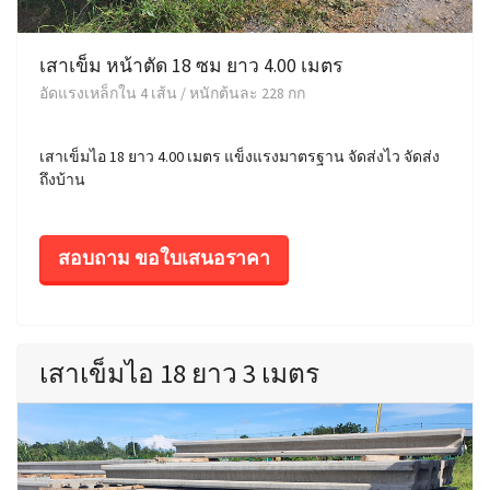
เสาเข็ม หน้าตัด 18 ซม ยาว 4.00 เมตร
อัดแรงเหล็กใน 4 เส้น / หนักต้นละ 228 กก
เสาเข็มไอ 18 ยาว 4.00 เมตร แข็งแรงมาตรฐาน จัดส่งไว จัดส่ง
ถึงบ้าน
สอบถาม ขอใบเสนอราคา
เสาเข็มไอ 18 ยาว 3 เมตร