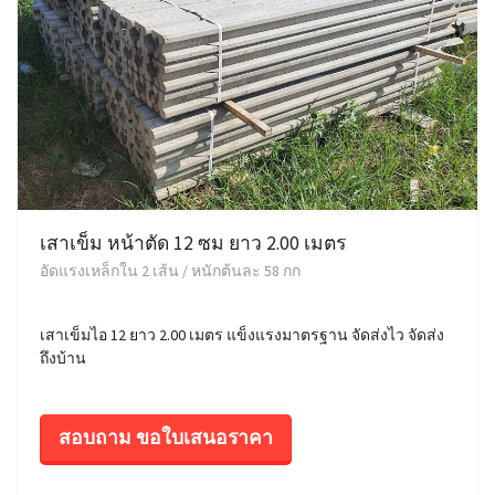
เสาเข็ม หน้าตัด 12 ซม ยาว 2.00 เมตร
อัดแรงเหล็กใน 2 เส้น / หนักต้นละ 58 กก
เสาเข็มไอ 12 ยาว 2.00 เมตร แข็งแรงมาตรฐาน จัดส่งไว จัดส่ง
ถึงบ้าน
สอบถาม ขอใบเสนอราคา