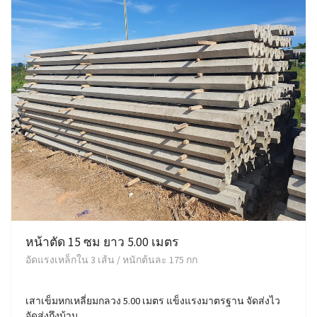
หน้าตัด 15 ซม ยาว 5.00 เมตร
อัดแรงเหล็กใน 3 เส้น / หนักต้นละ 175 กก
เสาเข็มหกเหลี่ยมกลวง 5.00 เมตร แข็งแรงมาตรฐาน จัดส่งไว
จัดส่งถึงบ้าน