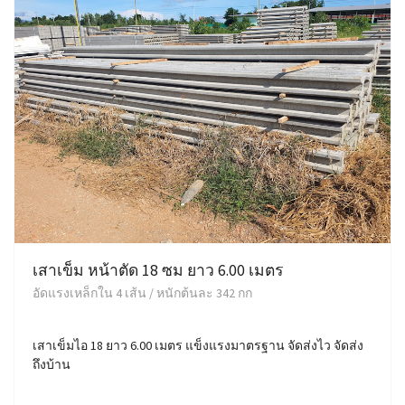
เสาเข็ม หน้าตัด 18 ซม ยาว 6.00 เมตร
อัดแรงเหล็กใน 4 เส้น / หนักต้นละ 342 กก
เสาเข็มไอ 18 ยาว 6.00 เมตร แข็งแรงมาตรฐาน จัดส่งไว จัดส่ง
ถึงบ้าน