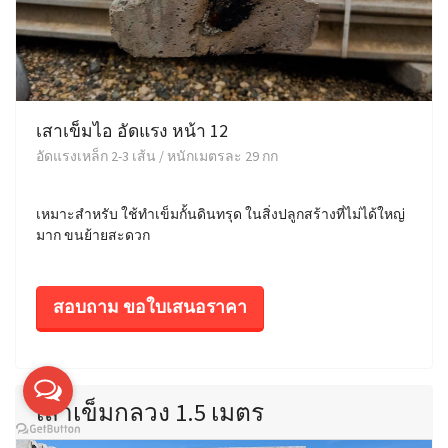
เสาเข็มไอ อัดแรง หน้า 12
อัดแรงเหล็ก 2-3 เส้น / หนักเมตรละ 29 กก
เหมาะสำหรับ ใช้ทำเข็มกั้นดินทรุด ในสิ่งปลูกสร้างที่ไม่ได้ใหญ่
มาก ขนย้ายสะดวก
สอบถาม ขอใบเสนอราคา
เสาเข็มกลวง 1.5 เมตร