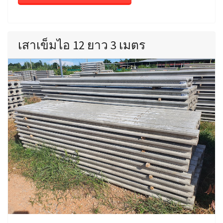
เสาเข็มไอ 12 ยาว 3 เมตร