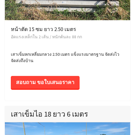
หน้าตัด 15 ซม ยาว 2.50 เมตร
อัดแรงเหล็กใน 2 เส้น / หนักต้นละ 88 กก
เสาเข็มหกเหลี่ยมกลวง 2.50 เมตร แข็งแรงมาตรฐาน จัดส่งไว
จัดส่งถึงบ้าน
สอบถาม ขอใบเสนอราคา
เสาเข็มไอ 18 ยาว 6 เมตร