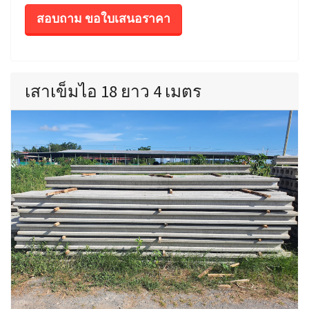
สอบถาม ขอใบเสนอราคา
เสาเข็มไอ 18 ยาว 4 เมตร