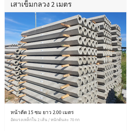
เสาเข็มกลวง 2 เมตร
หน้าตัด 15 ซม ยาว 2.00 เมตร
อัดแรงเหล็กใน 2 เส้น / หนักต้นละ 70 กก