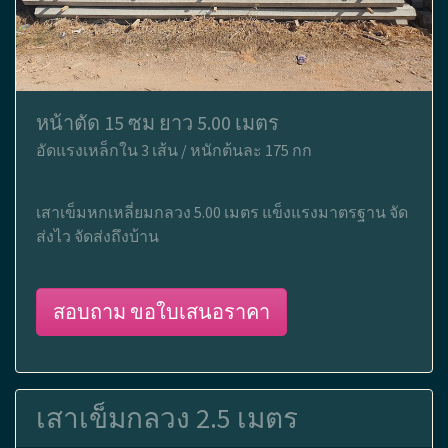
หน้าตัด 15 ซม ยาว 5.00 เมตร
อัดแรงเหล็กใน 3 เส้น / หนักต้นละ 175 กก
เสาเข็มหกเหลี่ยมกลวง 5.00 เมตร แข็งแรงมาตรฐาน จัด
ส่งไว จัดส่งถึงบ้าน
สอบถาม ขอใบเสนอราคา
เสาเข็มกลวง 2.5 เมตร