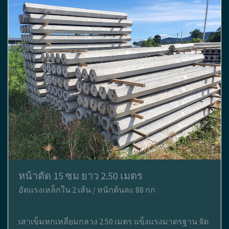
หน้าตัด 15 ซม ยาว 2.50 เมตร
อัดแรงเหล็กใน 2 เส้น / หนักต้นละ 88 กก
เสาเข็มหกเหลี่ยมกลวง 2.50 เมตร แข็งแรงมาตรฐาน จัด