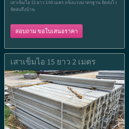
เสาเข็มไอ 15 ยาว 3.00 เมตร แข็งแรงมาตรฐาน จัดส่งไว
จัดส่งถึงบ้าน
สอบถาม ขอใบเสนอราคา
เสาเข็มไอ 15 ยาว 2 เมตร