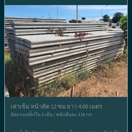
เสาเข็ม หน้าตัด 12 ซม ยาว 4.00 เมตร
อัดแรงเหล็กใน 3 เส้น / หนักต้นละ 116 กก