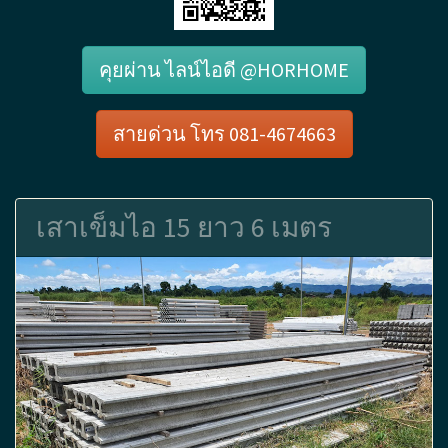
คุยผ่าน ไลน์ไอดี @HORHOME
สายด่วน โทร 081-4674663
เสาเข็มไอ 15 ยาว 6 เมตร