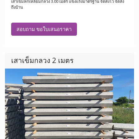
เสาเข็มหกเหลี่ยมกลวง 3.00 เมตร แข็งแรงมาตรฐาน จัดส่งไว จัดส่ง
ถึงบ้าน
สอบถาม ขอใบเสนอราคา
เสาเข็มกลวง 2 เมตร