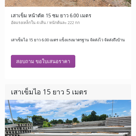
เสาเข็ม หน้าตัด 15 ซม ยาว 6.00 เมตร
อัดแรงเหล็กใน 4 เส้น / หนักต้นละ 222 กก
เสาเข็มไอ 15 ยาว 6.00 เมตร แข็งแรงมาตรฐาน จัดส่งไว จัดส่งถึงบ้าน
สอบถาม ขอใบเสนอราคา
เสาเข็มไอ 15 ยาว 5 เมตร