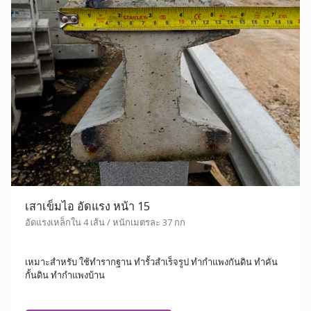
เสาเข็มไอ อัดแรง หน้า 15
อัดแรงเหล็กใน 4 เส้น / หนักเมตรละ 37 กก
เหมาะสำหรับ ใช้ทำรากฐาน ทำรั้วสำเร็จรูป ทำกำแพงกันดิน ทำคัน
กั้นดิน ทำกำแพงบ้าน