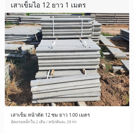
เสาเข็มไอ 12 ยาว 1 เมตร
เสาเข็ม หน้าตัด 12 ซม ยาว 1.00 เมตร
อัดแรงเหล็กใน 2 เส้น / หนักต้นละ 29 กก