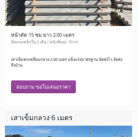
หน้าตัด 15 ซม ยาว 2.00 เมตร
อัดแรงเหล็กใน 2 เส้น / หนักต้นละ 70 กก
เสาเข็มหกเหลี่ยมกลวง 2.00 เมตร แข็งแรงมาตรฐาน จัดส่งไว จัดส่ง
ถึงบ้าน
สอบถาม ขอใบเสนอราคา
เสาเข็มกลวง 6 เมตร