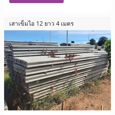
เสาเข็มไอ 12 ยาว 4 เมตร