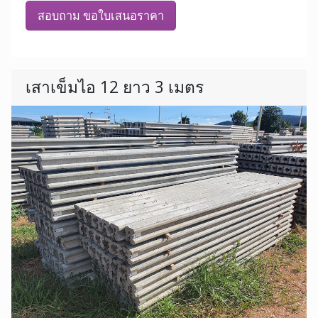
สอบถาม ขอใบเสนอราคา
เสาเข็มไอ 12 ยาว 3 เมตร