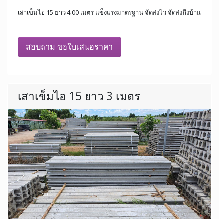
เสาเข็มไอ 15 ยาว 4.00 เมตร แข็งแรงมาตรฐาน จัดส่งไว จัดส่งถึงบ้าน
สอบถาม ขอใบเสนอราคา
เสาเข็มไอ 15 ยาว 3 เมตร