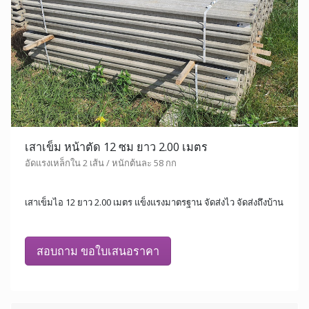
เสาเข็ม หน้าตัด 12 ซม ยาว 2.00 เมตร
อัดแรงเหล็กใน 2 เส้น / หนักต้นละ 58 กก
เสาเข็มไอ 12 ยาว 2.00 เมตร แข็งแรงมาตรฐาน จัดส่งไว จัดส่งถึงบ้าน
สอบถาม ขอใบเสนอราคา