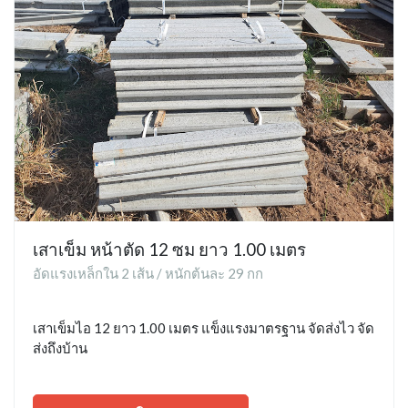
เสาเข็ม หน้าตัด 12 ซม ยาว 1.00 เมตร
อัดแรงเหล็กใน 2 เส้น / หนักต้นละ 29 กก
เสาเข็มไอ 12 ยาว 1.00 เมตร แข็งแรงมาตรฐาน จัดส่งไว จัด
ส่งถึงบ้าน