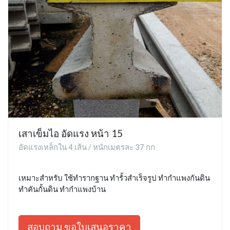
เสาเข็มไอ อัดแรง หน้า 15
อัดแรงเหล็กใน 4 เส้น / หนักเมตรละ 37 กก
เหมาะสำหรับ ใช้ทำรากฐาน ทำรั้วสำเร็จรูป ทำกำแพงกันดิน
ทำคันกั้นดิน ทำกำแพงบ้าน
สอบถาม ขอใบเสนอราคา