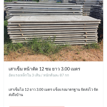
เสาเข็ม หน้าตัด 12 ซม ยาว 3.00 เมตร
อัดแรงเหล็กใน 3 เส้น / หนักต้นละ 87 กก
เสาเข็มไอ 12 ยาว 3.00 เมตร แข็งแรงมาตรฐาน จัดส่งไว จัด
ส่งถึงบ้าน