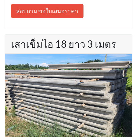
สอบถาม ขอใบเสนอราคา
เสาเข็มไอ 18 ยาว 3 เมตร