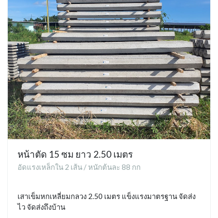
หน้าตัด 15 ซม ยาว 2.50 เมตร
อัดแรงเหล็กใน 2 เส้น / หนักต้นละ 88 กก
เสาเข็มหกเหลี่ยมกลวง 2.50 เมตร แข็งแรงมาตรฐาน จัดส่ง
ไว จัดส่งถึงบ้าน