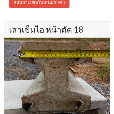
สอบถาม ขอใบเสนอราคา
เสาเข็มไอ หน้าตัด 18