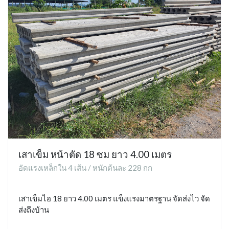
เสาเข็ม หน้าตัด 18 ซม ยาว 4.00 เมตร
อัดแรงเหล็กใน 4 เส้น / หนักต้นละ 228 กก
เสาเข็มไอ 18 ยาว 4.00 เมตร แข็งแรงมาตรฐาน จัดส่งไว จัด
ส่งถึงบ้าน