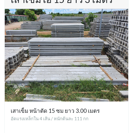
เสาเข็ม หน้าตัด 15 ซม ยาว 3.00 เมตร
อัดแรงเหล็กใน 4 เส้น / หนักต้นละ 111 กก