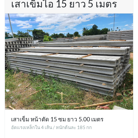
เสาเข็มไอ 15 ยาว 5 เมตร
เสาเข็ม หน้าตัด 15 ซม ยาว 5.00 เมตร
อัดแรงเหล็กใน 4 เส้น / หนักต้นละ 185 กก