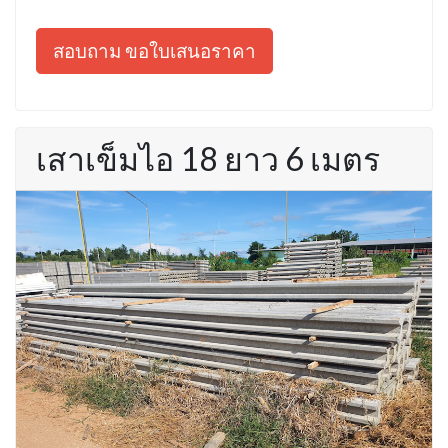
สอบถาม ขอใบเสนอราคา
เสาเข็มไอ 18 ยาว 6 เมตร