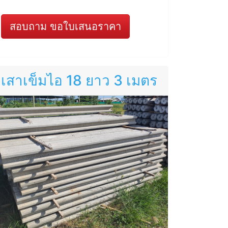
สอบถาม ขอใบเสนอราคา
เสาเข็มไอ 18 ยาว 3 เมตร