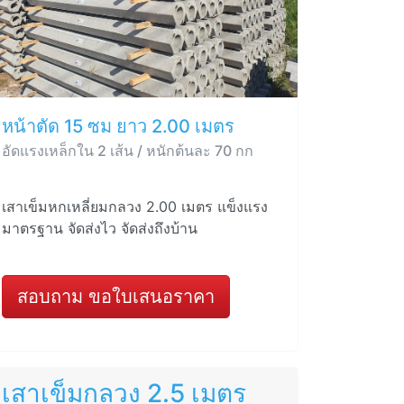
หน้าตัด 15 ซม ยาว 2.00 เมตร
อัดแรงเหล็กใน 2 เส้น / หนักต้นละ 70 กก
เสาเข็มหกเหลี่ยมกลวง 2.00 เมตร แข็งแรง
มาตรฐาน จัดส่งไว จัดส่งถึงบ้าน
สอบถาม ขอใบเสนอราคา
เสาเข็มกลวง 2.5 เมตร