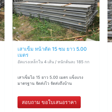
เสาเข็ม หน้าตัด 15 ซม ยาว 5.00
เมตร
อัดแรงเหล็กใน 4 เส้น / หนักต้นละ 185 กก
เสาเข็มไอ 15 ยาว 5.00 เมตร แข็งแรง
มาตรฐาน จัดส่งไว จัดส่งถึงบ้าน
สอบถาม ขอใบเสนอราคา