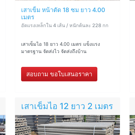
เสาเข็ม หน้าตัด 18 ซม ยาว 4.00
เมตร
อัดแรงเหล็กใน 4 เส้น / หนักต้นละ 228 กก
เสาเข็มไอ 18 ยาว 4.00 เมตร แข็งแรง
มาตรฐาน จัดส่งไว จัดส่งถึงบ้าน
สอบถาม ขอใบเสนอราคา
เสาเข็มไอ 12 ยาว 2 เมตร