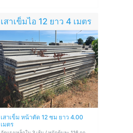
เสาเข็มไอ 12 ยาว 4 เมตร
เสาเข็ม หน้าตัด 12 ซม ยาว 4.00
เมตร
อัดแรงเหล็กใน 3 เส้น / หนักต้นละ 116 กก