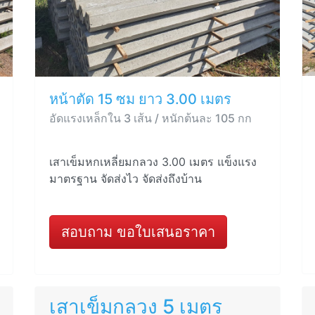
หน้าตัด 15 ซม ยาว 3.00 เมตร
อัดแรงเหล็กใน 3 เส้น / หนักต้นละ 105 กก
เสาเข็มหกเหลี่ยมกลวง 3.00 เมตร แข็งแรง
มาตรฐาน จัดส่งไว จัดส่งถึงบ้าน
สอบถาม ขอใบเสนอราคา
เสาเข็มกลวง 5 เมตร