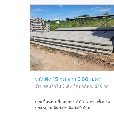
หน้าตัด 15 ซม ยาว 6.00 เมตร
อัดแรงเหล็กใน 3 เส้น / หนักต้นละ 210 กก
เสาเข็มหกเหลี่ยมกลวง 6.00 เมตร แข็งแรง
มาตรฐาน จัดส่งไว จัดส่งถึงบ้าน