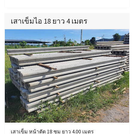
เสาเข็มไอ 18 ยาว 4 เมตร
เสาเข็ม หน้าตัด 18 ซม ยาว 4.00 เมตร