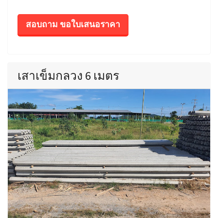
สอบถาม ขอใบเสนอราคา
เสาเข็มกลวง 6 เมตร