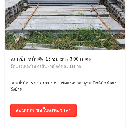
เสาเข็ม หน้าตัด 15 ซม ยาว 3.00 เมตร
อัดแรงเหล็กใน 4 เส้น / หนักต้นละ 111 กก
เสาเข็มไอ 15 ยาว 3.00 เมตร แข็งแรงมาตรฐาน จัดส่งไว จัดส่ง
ถึงบ้าน
สอบถาม ขอใบเสนอราคา