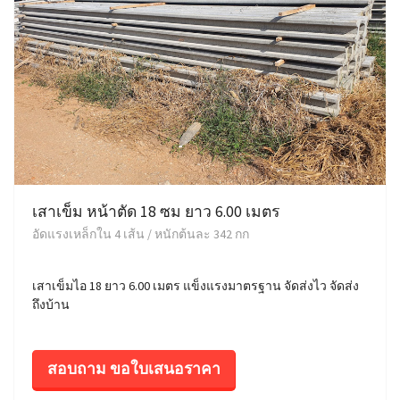
เสาเข็ม หน้าตัด 18 ซม ยาว 6.00 เมตร
อัดแรงเหล็กใน 4 เส้น / หนักต้นละ 342 กก
เสาเข็มไอ 18 ยาว 6.00 เมตร แข็งแรงมาตรฐาน จัดส่งไว จัดส่ง
ถึงบ้าน
สอบถาม ขอใบเสนอราคา