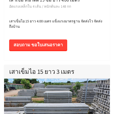
เสาเข็ม หน้าตัด 15 ซม ยาว 4.00 เมตร
อัดแรงเหล็กใน 4 เส้น / หนักต้นละ 148 กก
เสาเข็มไอ 15 ยาว 4.00 เมตร แข็งแรงมาตรฐาน จัดส่งไว จัดส่ง
ถึงบ้าน
สอบถาม ขอใบเสนอราคา
เสาเข็มไอ 15 ยาว 3 เมตร