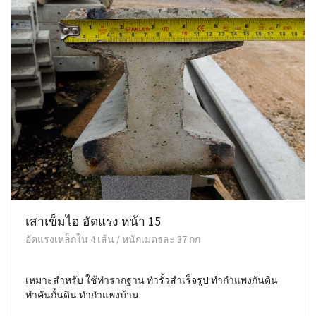
เสาเข็มไอ อัดแรง หน้า 15
อัดแรงเหล็กใน 4 เส้น / หนักเมตรละ 37 กก
เหมาะสำหรับ ใช้ทำรากฐาน ทำรั้วสำเร็จรูป ทำกำแพงกันดิน
ทำคันกั้นดิน ทำกำแพงบ้าน