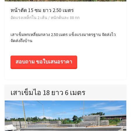
หน้าตัด 15 ซม ยาว 2.50 เมตร
อัดแรงเหล็กใน 2 เส้น / หนักต้นละ 88 กก
เสาเข็มหกเหลี่ยมกลวง 2.50 เมตร แข็งแรงมาตรฐาน จัดส่งไว
จัดส่งถึงบ้าน
สอบถาม ขอใบเสนอราคา
เสาเข็มไอ 18 ยาว 6 เมตร