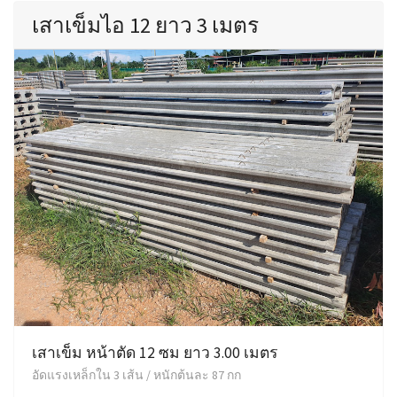
เสาเข็มไอ 12 ยาว 3 เมตร
เสาเข็ม หน้าตัด 12 ซม ยาว 3.00 เมตร
อัดแรงเหล็กใน 3 เส้น / หนักต้นละ 87 กก