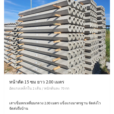
หน้าตัด 15 ซม ยาว 2.00 เมตร
อัดแรงเหล็กใน 2 เส้น / หนักต้นละ 70 กก
เสาเข็มหกเหลี่ยมกลวง 2.00 เมตร แข็งแรงมาตรฐาน จัดส่งไว
จัดส่งถึงบ้าน