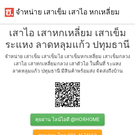
จำหน่าย เสาเข็ม เสาไอ หกเหลี่ยม
เสาไอ เสาหกเหลี่ยม เสาเข็ม
ระแหง ลาดหลุมแก้ว ปทุมธานี
จำหน่าย เสาเข็ม เสาเข็มไอ เสาเข็มหกเหลี่ยม เสาเข็มกลวง
เสาไอ เสาหกเหลี่ยมกลวง เสาตัวไอ ในพื้นที่ ระแหง
ลาดหลุมแก้ว ปทุมธานี มีสินค้าพร้อมส่ง จัดส่งถึงบ้าน
คุยผ่าน ไลน์ไอดี @HORHOME