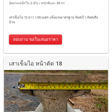
อัดแรงเหล็กใน 2 เส้น / หนักต้นละ 29 กก
เสาเข็มไอ 12 ยาว 1.00 เมตร แข็งแรงมาตรฐาน จัดส่งไว จัดส่งถึง
บ้าน
สอบถาม ขอใบเสนอราคา
เสาเข็มไอ หน้าตัด 18