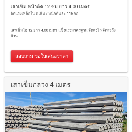
เสาเข็ม หน้าตัด 12 ซม ยาว 4.00 เมตร
อัดแรงเหล็กใน 3 เส้น / หนักต้นละ 116 กก
เสาเข็มไอ 12 ยาว 4.00 เมตร แข็งแรงมาตรฐาน จัดส่งไว จัดส่งถึง
บ้าน
สอบถาม ขอใบเสนอราคา
เสาเข็มกลวง 4 เมตร