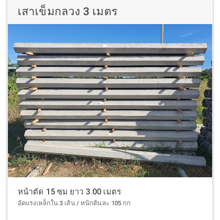
เสาเข็มกลวง 3 เมตร
หน้าตัด 15 ซม ยาว 3.00 เมตร
อัดแรงเหล็กใน 3 เส้น / หนักต้นละ 105 กก