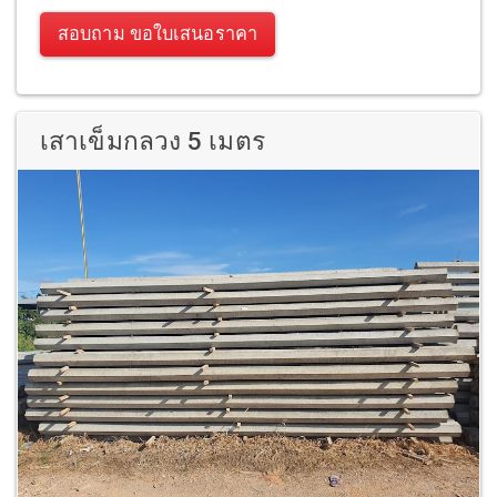
สอบถาม ขอใบเสนอราคา
เสาเข็มกลวง 5 เมตร