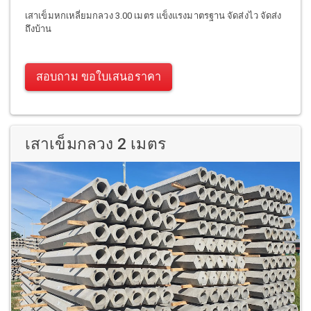
เสาเข็มหกเหลี่ยมกลวง 3.00 เมตร แข็งแรงมาตรฐาน จัดส่งไว จัดส่ง
ถึงบ้าน
สอบถาม ขอใบเสนอราคา
เสาเข็มกลวง 2 เมตร