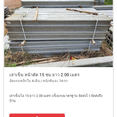
เสาเข็ม หน้าตัด 15 ซม ยาว 2.00 เมตร
อัดแรงเหล็กใน 4 เส้น / หนักต้นละ 74 กก
เสาเข็มไอ 15 ยาว 2.00 เมตร แข็งแรงมาตรฐาน จัดส่งไว จัดส่งถึง
บ้าน