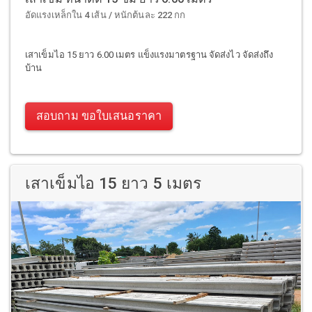
อัดแรงเหล็กใน 4 เส้น / หนักต้นละ 222 กก
เสาเข็มไอ 15 ยาว 6.00 เมตร แข็งแรงมาตรฐาน จัดส่งไว จัดส่งถึง
บ้าน
สอบถาม ขอใบเสนอราคา
เสาเข็มไอ 15 ยาว 5 เมตร