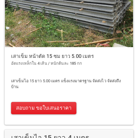
เสาเข็ม หน้าตัด 15 ซม ยาว 5.00 เมตร
อัดแรงเหล็กใน 4 เส้น / หนักต้นละ 185 กก
เสาเข็มไอ 15 ยาว 5.00 เมตร แข็งแรงมาตรฐาน จัดส่งไว จัดส่งถึง
บ้าน
สอบถาม ขอใบเสนอราคา
เสาเข็มไอ 15 ยาว 4 เมตร