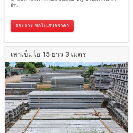
บ้าน
สอบถาม ขอใบเสนอราคา
เสาเข็มไอ 15 ยาว 3 เมตร