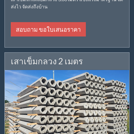
ส่งไว จัดส่งถึงบ้าน
สอบถาม ขอใบเสนอราคา
เสาเข็มกลวง 2 เมตร