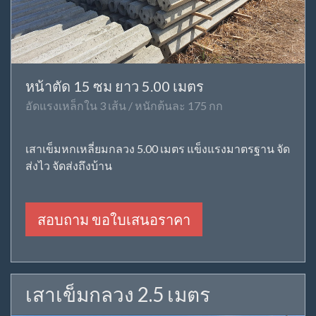
หน้าตัด 15 ซม ยาว 5.00 เมตร
อัดแรงเหล็กใน 3 เส้น / หนักต้นละ 175 กก
เสาเข็มหกเหลี่ยมกลวง 5.00 เมตร แข็งแรงมาตรฐาน จัด
ส่งไว จัดส่งถึงบ้าน
สอบถาม ขอใบเสนอราคา
เสาเข็มกลวง 2.5 เมตร