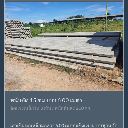
หน้าตัด 15 ซม ยาว 6.00 เมตร
อัดแรงเหล็กใน 3 เส้น / หนักต้นละ 210 กก
เสาเข็มหกเหลี่ยมกลวง 6.00 เมตร แข็งแรงมาตรฐาน จัด