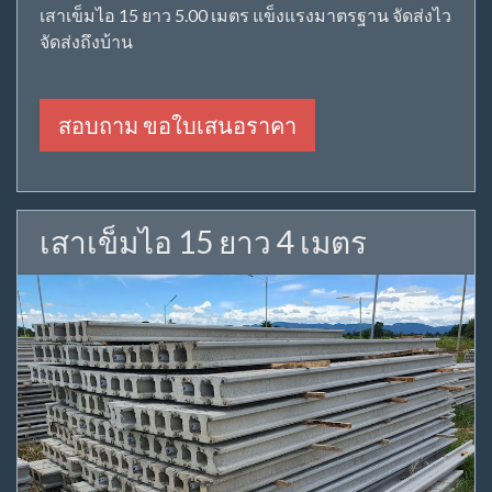
เสาเข็มไอ 15 ยาว 5.00 เมตร แข็งแรงมาตรฐาน จัดส่งไว
จัดส่งถึงบ้าน
สอบถาม ขอใบเสนอราคา
เสาเข็มไอ 15 ยาว 4 เมตร