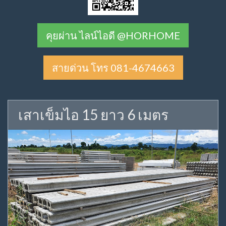
คุยผ่าน ไลน์ไอดี @HORHOME
สายด่วน โทร 081-4674663
เสาเข็มไอ 15 ยาว 6 เมตร