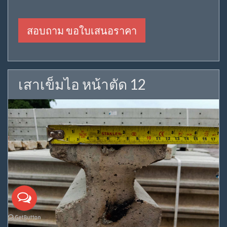
สอบถาม ขอใบเสนอราคา
เสาเข็มไอ หน้าตัด 12