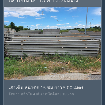
เสาเข็ม หน้าตัด 15 ซม ยาว 5.00 เมตร
อัดแรงเหล็กใน 4 เส้น / หนักต้นละ 185 กก