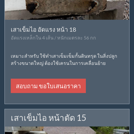
เสาเข็มไอ อัดแรง หน้า 18
อัดแรงเหล็กใน 4 เส้น / หนักเมตรละ 56 กก
เหมาะสำหรับ ใช้ทำเสาเข็มเข็มกั้นดินทรุด ในสิ่งปลูก
สร้างขนาดใหญ่ ต้องใช้เครนในการเคลื่อนย้าย
สอบถาม ขอใบเสนอราคา
เสาเข็มไอ หน้าตัด 15