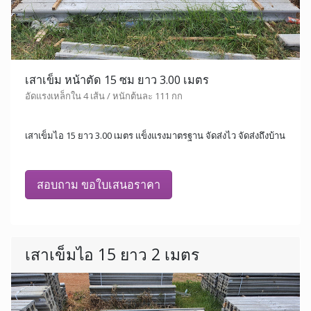
เสาเข็ม หน้าตัด 15 ซม ยาว 3.00 เมตร
อัดแรงเหล็กใน 4 เส้น / หนักต้นละ 111 กก
เสาเข็มไอ 15 ยาว 3.00 เมตร แข็งแรงมาตรฐาน จัดส่งไว จัดส่งถึงบ้าน
สอบถาม ขอใบเสนอราคา
เสาเข็มไอ 15 ยาว 2 เมตร