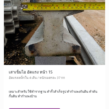
เสาเข็มไอ อัดแรง หน้า 15
อัดแรงเหล็กใน 4 เส้น / หนักเมตรละ 37 กก
เหมาะสำหรับ ใช้ทำรากฐาน ทำรั้วสำเร็จรูป ทำกำแพงกันดิน ทำคัน
กั้นดิน ทำกำแพงบ้าน