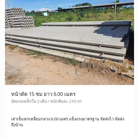
หน้าตัด 15 ซม ยาว 6.00 เมตร
อัดแรงเหล็กใน 3 เส้น / หนักต้นละ 210 กก
เสาเข็มหกเหลี่ยมกลวง 6.00 เมตร แข็งแรงมาตรฐาน จัดส่งไว จัดส่ง
ถึงบ้าน