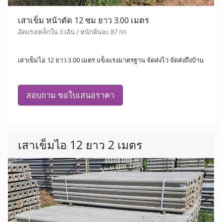
เสาเข็ม หน้าตัด 12 ซม ยาว 3.00 เมตร
อัดแรงเหล็กใน 3 เส้น / หนักต้นละ 87 กก
เสาเข็มไอ 12 ยาว 3.00 เมตร แข็งแรงมาตรฐาน จัดส่งไว จัดส่งถึงบ้าน
สอบถาม ขอใบเสนอราคา
เสาเข็มไอ 12 ยาว 2 เมตร