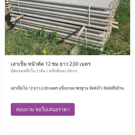
เสาเข็ม หน้าตัด 12 ซม ยาว 2.00 เมตร
อัดแรงเหล็กใน 2 เส้น / หนักต้นละ 58 กก
เสาเข็มไอ 12 ยาว 2.00 เมตร แข็งแรงมาตรฐาน จัดส่งไว จัดส่งถึงบ้าน
สอบถาม ขอใบเสนอราคา