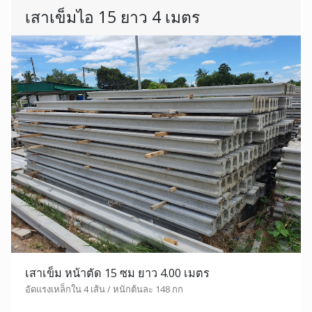
เสาเข็มไอ 15 ยาว 4 เมตร
เสาเข็ม หน้าตัด 15 ซม ยาว 4.00 เมตร
อัดแรงเหล็กใน 4 เส้น / หนักต้นละ 148 กก