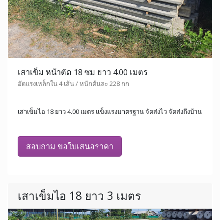
เสาเข็ม หน้าตัด 18 ซม ยาว 4.00 เมตร
อัดแรงเหล็กใน 4 เส้น / หนักต้นละ 228 กก
เสาเข็มไอ 18 ยาว 4.00 เมตร แข็งแรงมาตรฐาน จัดส่งไว จัดส่งถึงบ้าน
สอบถาม ขอใบเสนอราคา
เสาเข็มไอ 18 ยาว 3 เมตร