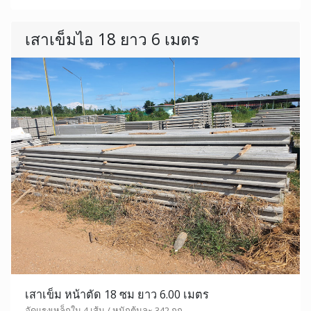
เสาเข็มไอ 18 ยาว 6 เมตร
เสาเข็ม หน้าตัด 18 ซม ยาว 6.00 เมตร
อัดแรงเหล็กใน 4 เส้น / หนักต้นละ 342 กก