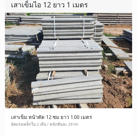
เสาเข็มไอ 12 ยาว 1 เมตร
เสาเข็ม หน้าตัด 12 ซม ยาว 1.00 เมตร
อัดแรงเหล็กใน 2 เส้น / หนักต้นละ 29 กก