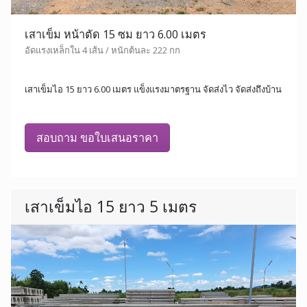
เสาเข็ม หน้าตัด 15 ซม ยาว 6.00 เมตร
อัดแรงเหล็กใน 4 เส้น / หนักต้นละ 222 กก
เสาเข็มไอ 15 ยาว 6.00 เมตร แข็งแรงมาตรฐาน จัดส่งไว จัดส่งถึงบ้าน
สอบถาม ขอใบเสนอราคา
เสาเข็มไอ 15 ยาว 5 เมตร