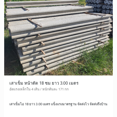
เสาเข็ม หน้าตัด 18 ซม ยาว 3.00 เมตร
อัดแรงเหล็กใน 4 เส้น / หนักต้นละ 171 กก
เสาเข็มไอ 18 ยาว 3.00 เมตร แข็งแรงมาตรฐาน จัดส่งไว จัดส่งถึงบ้าน