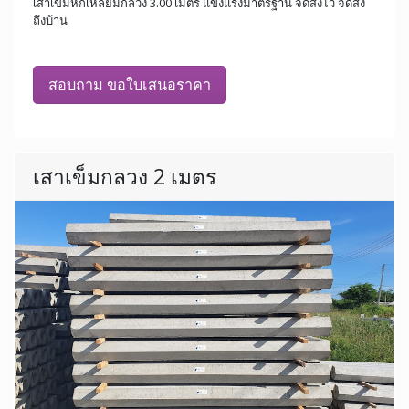
เสาเข็มหกเหลี่ยมกลวง 3.00 เมตร แข็งแรงมาตรฐาน จัดส่งไว จัดส่ง
ถึงบ้าน
สอบถาม ขอใบเสนอราคา
เสาเข็มกลวง 2 เมตร