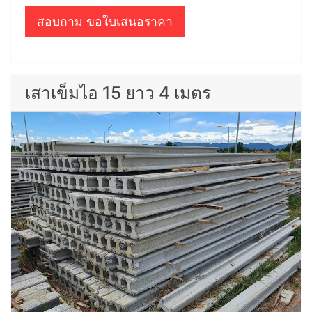
สอบถาม ขอใบเสนอราคา
เสาเข็มไอ 15 ยาว 4 เมตร