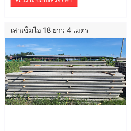
สอบถาม ขอใบเสนอราคา
เสาเข็มไอ 18 ยาว 4 เมตร