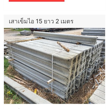
เสาเข็มไอ 15 ยาว 2 เมตร