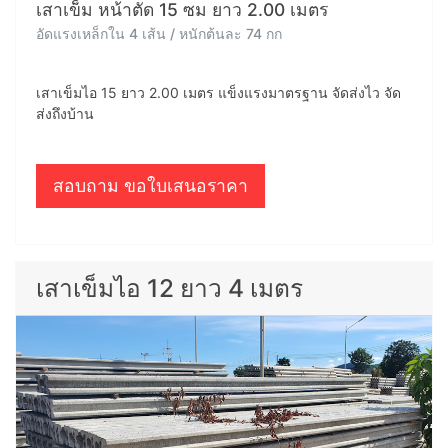
เสาเข็ม หน้าตัด 15 ซม ยาว 2.00 เมตร
อัดแรงเหล็กใน 4 เส้น / หนักต้นละ 74 กก
เสาเข็มไอ 15 ยาว 2.00 เมตร แข็งแรงมาตรฐาน จัดส่งไว จัด
ส่งถึงบ้าน
สอบถาม ขอใบเสนอราคา
เสาเข็มไอ 12 ยาว 4 เมตร