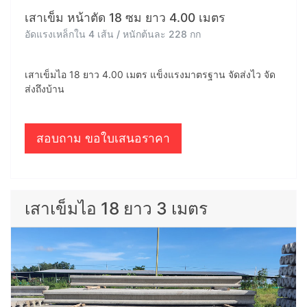
เสาเข็ม หน้าตัด 18 ซม ยาว 4.00 เมตร
อัดแรงเหล็กใน 4 เส้น / หนักต้นละ 228 กก
เสาเข็มไอ 18 ยาว 4.00 เมตร แข็งแรงมาตรฐาน จัดส่งไว จัด
ส่งถึงบ้าน
สอบถาม ขอใบเสนอราคา
เสาเข็มไอ 18 ยาว 3 เมตร