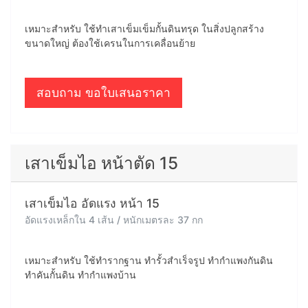
เหมาะสำหรับ ใช้ทำเสาเข็มเข็มกั้นดินทรุด ในสิ่งปลูกสร้าง
ขนาดใหญ่ ต้องใช้เครนในการเคลื่อนย้าย
สอบถาม ขอใบเสนอราคา
เสาเข็มไอ หน้าตัด 15
เสาเข็มไอ อัดแรง หน้า 15
อัดแรงเหล็กใน 4 เส้น / หนักเมตรละ 37 กก
เหมาะสำหรับ ใช้ทำรากฐาน ทำรั้วสำเร็จรูป ทำกำแพงกันดิน
ทำคันกั้นดิน ทำกำแพงบ้าน