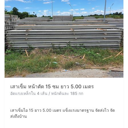
เสาเข็ม หน้าตัด 15 ซม ยาว 5.00 เมตร
อัดแรงเหล็กใน 4 เส้น / หนักต้นละ 185 กก
เสาเข็มไอ 15 ยาว 5.00 เมตร แข็งแรงมาตรฐาน จัดส่งไว จัด
ส่งถึงบ้าน