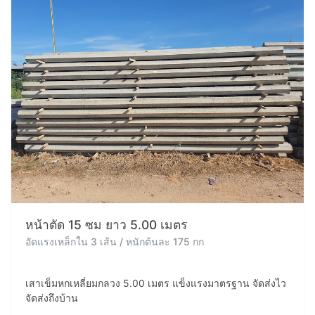
หน้าตัด 15 ซม ยาว 5.00 เมตร
อัดแรงเหล็กใน 3 เส้น / หนักต้นละ 175 กก
เสาเข็มหกเหลี่ยมกลวง 5.00 เมตร แข็งแรงมาตรฐาน จัดส่งไว
จัดส่งถึงบ้าน