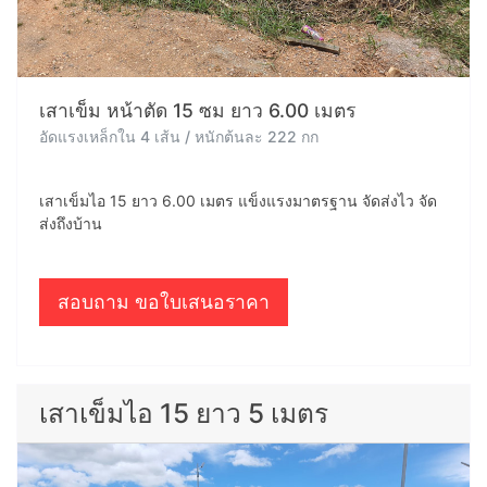
เสาเข็ม หน้าตัด 15 ซม ยาว 6.00 เมตร
อัดแรงเหล็กใน 4 เส้น / หนักต้นละ 222 กก
เสาเข็มไอ 15 ยาว 6.00 เมตร แข็งแรงมาตรฐาน จัดส่งไว จัด
ส่งถึงบ้าน
สอบถาม ขอใบเสนอราคา
เสาเข็มไอ 15 ยาว 5 เมตร