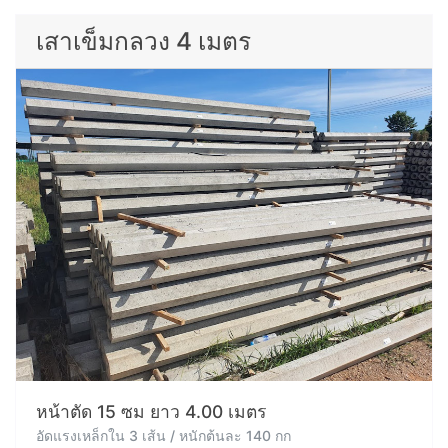
เสาเข็มกลวง 4 เมตร
หน้าตัด 15 ซม ยาว 4.00 เมตร
อัดแรงเหล็กใน 3 เส้น / หนักต้นละ 140 กก