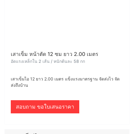
เสาเข็ม หน้าตัด 12 ซม ยาว 2.00 เมตร
อัดแรงเหล็กใน 2 เส้น / หนักต้นละ 58 กก
เสาเข็มไอ 12 ยาว 2.00 เมตร แข็งแรงมาตรฐาน จัดส่งไว จัด
ส่งถึงบ้าน
สอบถาม ขอใบเสนอราคา