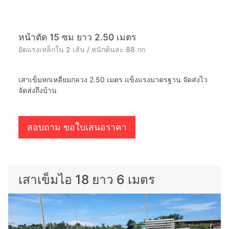
หน้าตัด 15 ซม ยาว 2.50 เมตร
อัดแรงเหล็กใน 2 เส้น / หนักต้นละ 88 กก
เสาเข็มหกเหลี่ยมกลวง 2.50 เมตร แข็งแรงมาตรฐาน จัดส่งไว
จัดส่งถึงบ้าน
สอบถาม ขอใบเสนอราคา
เสาเข็มไอ 18 ยาว 6 เมตร