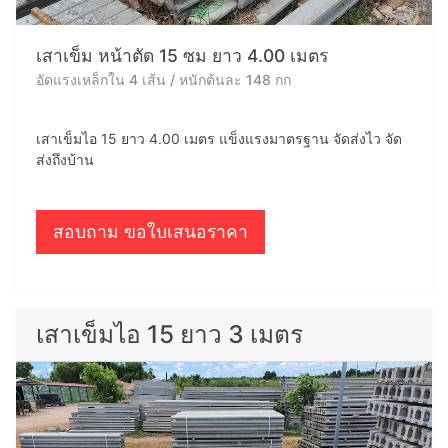
เสาเข็ม หน้าตัด 15 ซม ยาว 4.00 เมตร
อัดแรงเหล็กใน 4 เส้น / หนักต้นละ 148 กก
เสาเข็มไอ 15 ยาว 4.00 เมตร แข็งแรงมาตรฐาน จัดส่งไว จัด
ส่งถึงบ้าน
สอบถาม ขอใบเสนอราคา
เสาเข็มไอ 15 ยาว 3 เมตร