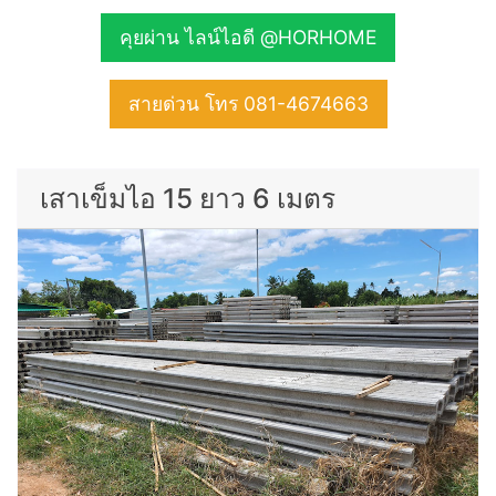
คุยผ่าน ไลน์ไอดี @HORHOME
สายด่วน โทร 081-4674663
เสาเข็มไอ 15 ยาว 6 เมตร