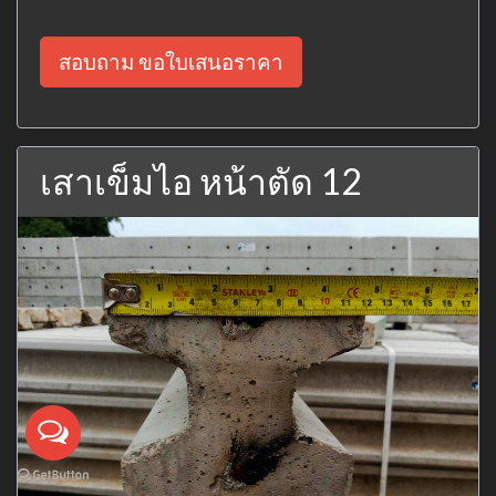
สอบถาม ขอใบเสนอราคา
เสาเข็มไอ หน้าตัด 12