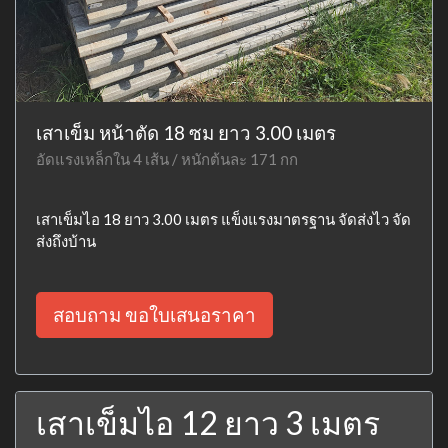
เสาเข็ม หน้าตัด 18 ซม ยาว 3.00 เมตร
อัดแรงเหล็กใน 4 เส้น / หนักต้นละ 171 กก
เสาเข็มไอ 18 ยาว 3.00 เมตร แข็งแรงมาตรฐาน จัดส่งไว จัด
ส่งถึงบ้าน
สอบถาม ขอใบเสนอราคา
เสาเข็มไอ 12 ยาว 3 เมตร