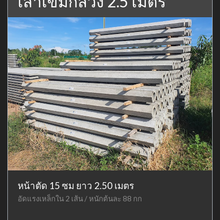
เสาเข็มกลวง 2.5 เมตร
หน้าตัด 15 ซม ยาว 2.50 เมตร
อัดแรงเหล็กใน 2 เส้น / หนักต้นละ 88 กก