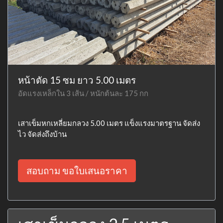
หน้าตัด 15 ซม ยาว 5.00 เมตร
อัดแรงเหล็กใน 3 เส้น / หนักต้นละ 175 กก
เสาเข็มหกเหลี่ยมกลวง 5.00 เมตร แข็งแรงมาตรฐาน จัดส่ง
ไว จัดส่งถึงบ้าน
สอบถาม ขอใบเสนอราคา