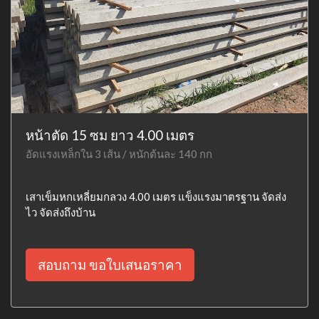
หน้าตัด 15 ซม ยาว 4.00 เมตร
อัดแรงเหล็กใน 3 เส้น / หนักต้นละ 140 กก
เสาเข็มหกเหลี่ยมกลวง 4.00 เมตร แข็งแรงมาตรฐาน จัดส่ง
ไว จัดส่งถึงบ้าน
สอบถาม ขอใบเสนอราคา