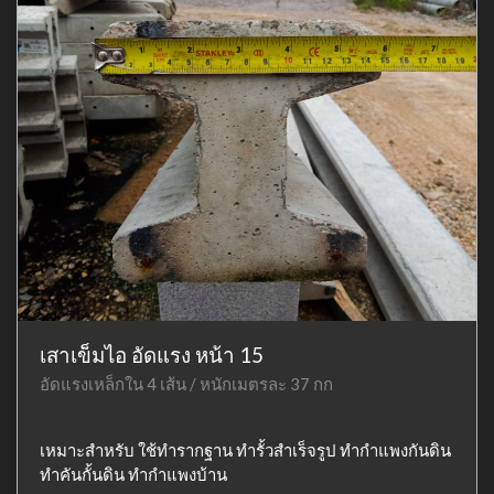
เสาเข็มไอ อัดแรง หน้า 15
อัดแรงเหล็กใน 4 เส้น / หนักเมตรละ 37 กก
เหมาะสำหรับ ใช้ทำรากฐาน ทำรั้วสำเร็จรูป ทำกำแพงกันดิน
ทำคันกั้นดิน ทำกำแพงบ้าน