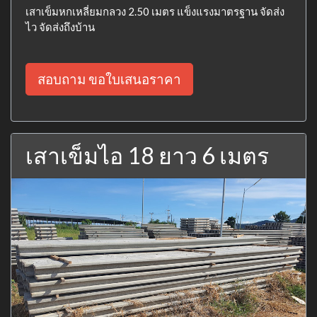
เสาเข็มหกเหลี่ยมกลวง 2.50 เมตร แข็งแรงมาตรฐาน จัดส่ง
ไว จัดส่งถึงบ้าน
สอบถาม ขอใบเสนอราคา
เสาเข็มไอ 18 ยาว 6 เมตร