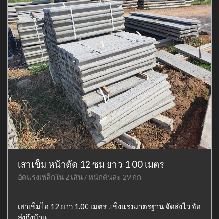
เสาเข็ม หน้าตัด 12 ซม ยาว 1.00 เมตร
อัดแรงเหล็กใน 2 เส้น / หนักต้นละ 29 กก
เสาเข็มไอ 12 ยาว 1.00 เมตร แข็งแรงมาตรฐาน จัดส่งไว จัด
ส่งถึงบ้าน