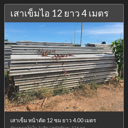
เสาเข็มไอ 12 ยาว 4 เมตร
เสาเข็ม หน้าตัด 12 ซม ยาว 4.00 เมตร
อัดแรงเหล็กใน 3 เส้น / หนักต้นละ 116 กก