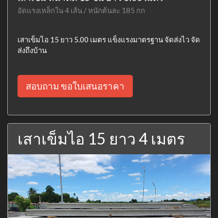
อัดแรงเหล็กใน 4 เส้น / หนักต้นละ 185 กก
เสาเข็มไอ 15 ยาว 5.00 เมตร แข็งแรงมาตรฐาน จัดส่งไว จัด
ส่งถึงบ้าน
สอบถาม ขอใบเสนอราคา
เสาเข็มไอ 15 ยาว 4 เมตร