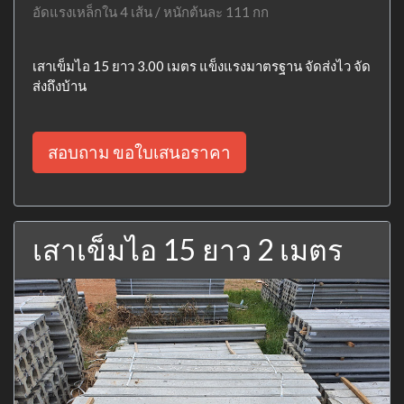
อัดแรงเหล็กใน 4 เส้น / หนักต้นละ 111 กก
เสาเข็มไอ 15 ยาว 3.00 เมตร แข็งแรงมาตรฐาน จัดส่งไว จัด
ส่งถึงบ้าน
สอบถาม ขอใบเสนอราคา
เสาเข็มไอ 15 ยาว 2 เมตร