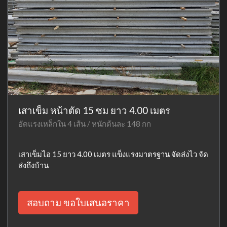
เสาเข็ม หน้าตัด 15 ซม ยาว 4.00 เมตร
อัดแรงเหล็กใน 4 เส้น / หนักต้นละ 148 กก
เสาเข็มไอ 15 ยาว 4.00 เมตร แข็งแรงมาตรฐาน จัดส่งไว จัด
ส่งถึงบ้าน
สอบถาม ขอใบเสนอราคา