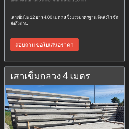
เสาเข็มไอ 12 ยาว 4.00 เมตร แข็งแรงมาตรฐาน จัดส่งไว จัด
ส่งถึงบ้าน
สอบถาม ขอใบเสนอราคา
เสาเข็มกลวง 4 เมตร