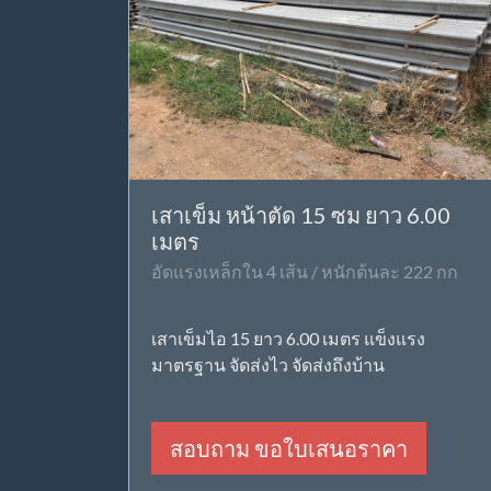
เสาเข็ม หน้าตัด 15 ซม ยาว 6.00
เมตร
อัดแรงเหล็กใน 4 เส้น / หนักต้นละ 222 กก
เสาเข็มไอ 15 ยาว 6.00 เมตร แข็งแรง
มาตรฐาน จัดส่งไว จัดส่งถึงบ้าน
สอบถาม ขอใบเสนอราคา