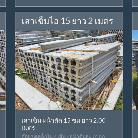
เสาเข็มไอ 15 ยาว 2 เมตร
เสาเข็ม หน้าตัด 15 ซม ยาว 2.00
เมตร
อัดแรงเหล็กใน 4 เส้น / หนักต้นละ 74 กก