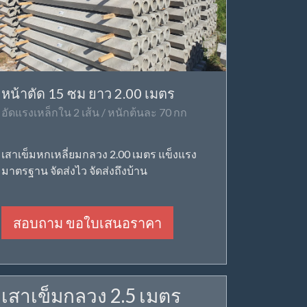
หน้าตัด 15 ซม ยาว 2.00 เมตร
อัดแรงเหล็กใน 2 เส้น / หนักต้นละ 70 กก
เสาเข็มหกเหลี่ยมกลวง 2.00 เมตร แข็งแรง
มาตรฐาน จัดส่งไว จัดส่งถึงบ้าน
สอบถาม ขอใบเสนอราคา
เสาเข็มกลวง 2.5 เมตร