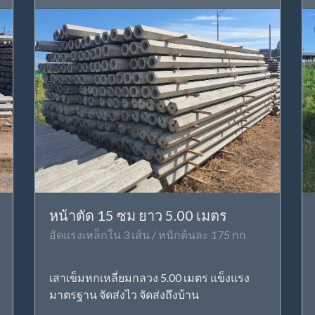
หน้าตัด 15 ซม ยาว 5.00 เมตร
อัดแรงเหล็กใน 3 เส้น / หนักต้นละ 175 กก
เสาเข็มหกเหลี่ยมกลวง 5.00 เมตร แข็งแรง
มาตรฐาน จัดส่งไว จัดส่งถึงบ้าน