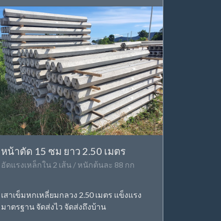
หน้าตัด 15 ซม ยาว 2.50 เมตร
อัดแรงเหล็กใน 2 เส้น / หนักต้นละ 88 กก
เสาเข็มหกเหลี่ยมกลวง 2.50 เมตร แข็งแรง
มาตรฐาน จัดส่งไว จัดส่งถึงบ้าน