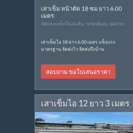
เสาเข็ม หน้าตัด 18 ซม ยาว 6.00
เมตร
อัดแรงเหล็กใน 4 เส้น / หนักต้นละ 342 กก
เสาเข็มไอ 18 ยาว 6.00 เมตร แข็งแรง
มาตรฐาน จัดส่งไว จัดส่งถึงบ้าน
สอบถาม ขอใบเสนอราคา
เสาเข็มไอ 12 ยาว 3 เมตร