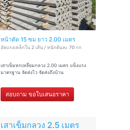
หน้าตัด 15 ซม ยาว 2.00 เมตร
อัดแรงเหล็กใน 2 เส้น / หนักต้นละ 70 กก
เสาเข็มหกเหลี่ยมกลวง 2.00 เมตร แข็งแรง
มาตรฐาน จัดส่งไว จัดส่งถึงบ้าน
สอบถาม ขอใบเสนอราคา
เสาเข็มกลวง 2.5 เมตร