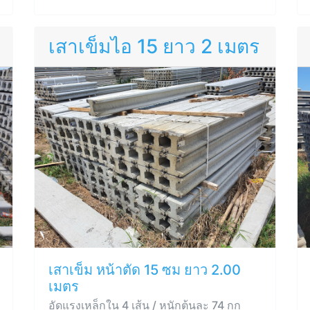
เสาเข็มไอ 15 ยาว 2 เมตร
เสาเข็ม หน้าตัด 15 ซม ยาว 2.00
เมตร
อัดแรงเหล็กใน 4 เส้น / หนักต้นละ 74 กก