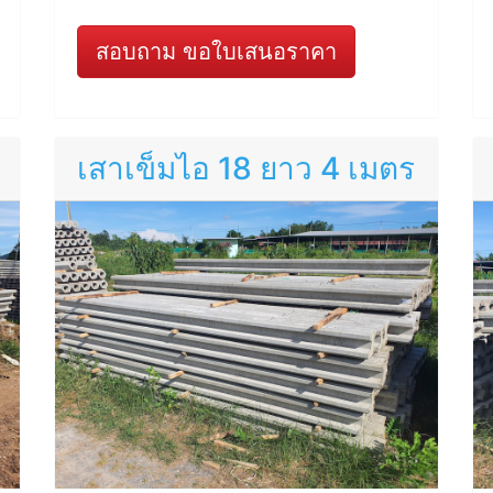
สอบถาม ขอใบเสนอราคา
เสาเข็มไอ 18 ยาว 4 เมตร