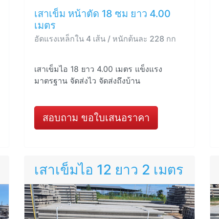
เสาเข็ม หน้าตัด 18 ซม ยาว 4.00
เมตร
อัดแรงเหล็กใน 4 เส้น / หนักต้นละ 228 กก
เสาเข็มไอ 18 ยาว 4.00 เมตร แข็งแรง
มาตรฐาน จัดส่งไว จัดส่งถึงบ้าน
สอบถาม ขอใบเสนอราคา
เสาเข็มไอ 12 ยาว 2 เมตร