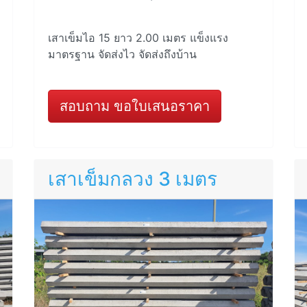
เสาเข็มไอ 15 ยาว 2.00 เมตร แข็งแรง
มาตรฐาน จัดส่งไว จัดส่งถึงบ้าน
สอบถาม ขอใบเสนอราคา
เสาเข็มกลวง 3 เมตร