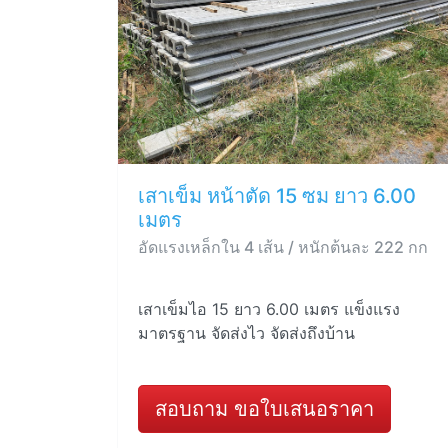
เสาเข็ม หน้าตัด 15 ซม ยาว 6.00
เมตร
อัดแรงเหล็กใน 4 เส้น / หนักต้นละ 222 กก
เสาเข็มไอ 15 ยาว 6.00 เมตร แข็งแรง
มาตรฐาน จัดส่งไว จัดส่งถึงบ้าน
สอบถาม ขอใบเสนอราคา