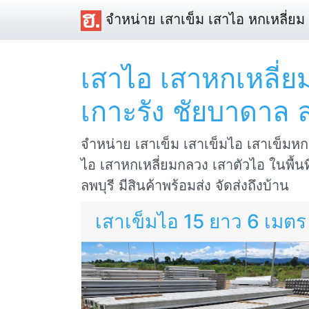
จำหน่าย เสาเข็ม เสาไอ หกเหลี่ยม
เสาไอ เสาหกเหลี่ยม
เกาะรัง ชัยบาดาล ล
จำหน่าย เสาเข็ม เสาเข็มไอ เสาเข็มหก
ไอ เสาหกเหลี่ยมกลวง เสาตัวไอ ในพื้นท
ลพบุรี มีสินค้าพร้อมส่ง จัดส่งถึงบ้าน
เสาเข็มไอ 15 ยาว 6 เมตร