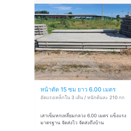
หน้าตัด 15 ซม ยาว 6.00 เมตร
อัดแรงเหล็กใน 3 เส้น / หนักต้นละ 210 กก
เสาเข็มหกเหลี่ยมกลวง 6.00 เมตร แข็งแรง
มาตรฐาน จัดส่งไว จัดส่งถึงบ้าน