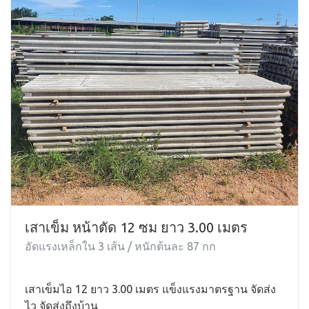
เสาเข็ม หน้าตัด 12 ซม ยาว 3.00 เมตร
อัดแรงเหล็กใน 3 เส้น / หนักต้นละ 87 กก
เสาเข็มไอ 12 ยาว 3.00 เมตร แข็งแรงมาตรฐาน จัดส่ง
ไว จัดส่งถึงบ้าน