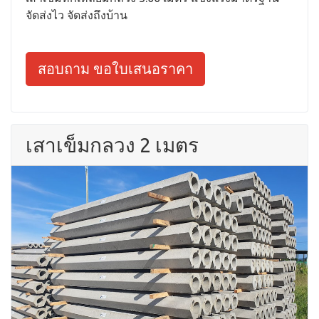
จัดส่งไว จัดส่งถึงบ้าน
สอบถาม ขอใบเสนอราคา
เสาเข็มกลวง 2 เมตร