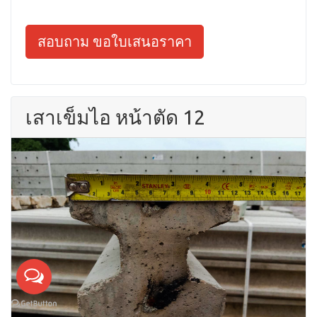
สอบถาม ขอใบเสนอราคา
เสาเข็มไอ หน้าตัด 12