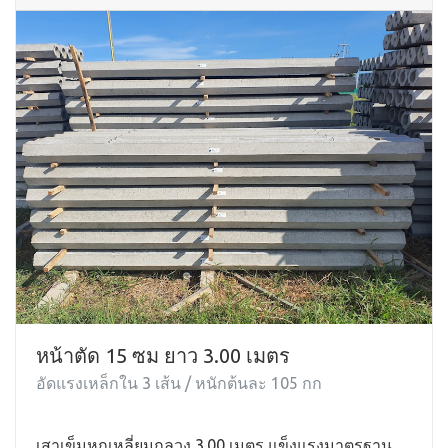
หน้าตัด 15 ซม ยาว 3.00 เมตร
อัดแรงเหล็กใน 3 เส้น / หนักต้นละ 105 กก
เสาเข็มหกเหลี่ยมกลวง 3.00 เมตร แข็งแรงมาตรฐาน