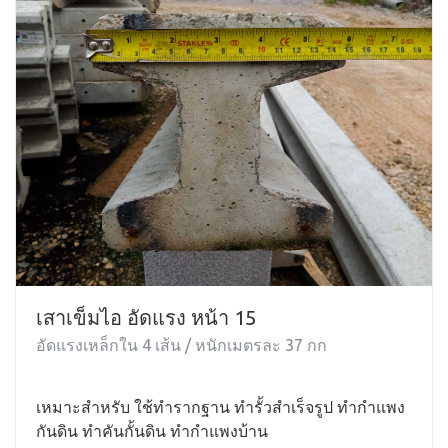
เสาเข็มไอ อัดแรง หน้า 15
อัดแรงเหล็กใน 4 เส้น / หนักเมตรละ 37 กก
เหมาะสำหรับ ใช้ทำรากฐาน ทำรั้วสำเร็จรูป ทำกำแพง
กันดิน ทำคันกั้นดิน ทำกำแพงบ้าน