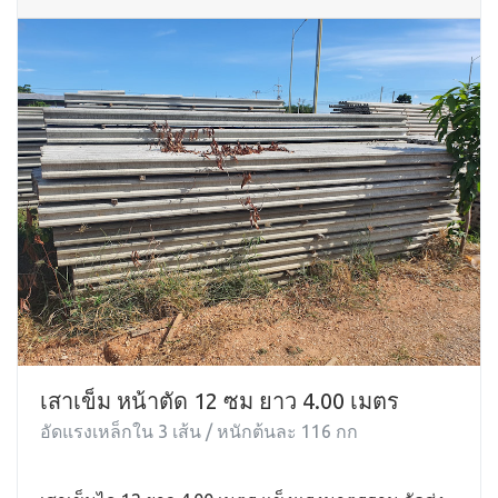
เสาเข็ม หน้าตัด 12 ซม ยาว 4.00 เมตร
อัดแรงเหล็กใน 3 เส้น / หนักต้นละ 116 กก