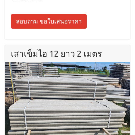
สอบถาม ขอใบเสนอราคา
เสาเข็มไอ 12 ยาว 2 เมตร