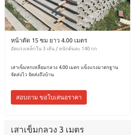
หน้าตัด 15 ซม ยาว 4.00 เมตร
อัดแรงเหล็กใน 3 เส้น / หนักต้นละ 140 กก
เสาเข็มหกเหลี่ยมกลวง 4.00 เมตร แข็งแรงมาตรฐาน
จัดส่งไว จัดส่งถึงบ้าน
สอบถาม ขอใบเสนอราคา
เสาเข็มกลวง 3 เมตร