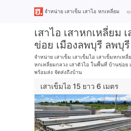
จำหน่าย เสาเข็ม เสาไอ หกเหลี่ยม
คุ
เสาไอ เสาหกเหลี่ยม เ
ข่อย เมืองลพบุรี ลพบุรี
จำหน่าย เสาเข็ม เสาเข็มไอ เสาเข็มหกเหลี
หกเหลี่ยมกลวง เสาตัวไอ ในพื้นที่ บ้านข่อย เม
พร้อมส่ง จัดส่งถึงบ้าน
เสาเข็มไอ 15 ยาว 6 เมตร