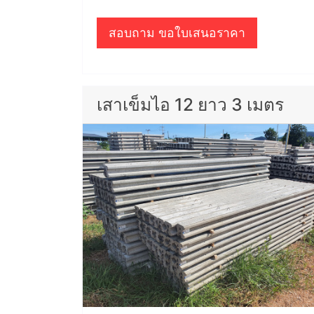
สอบถาม ขอใบเสนอราคา
เสาเข็มไอ 12 ยาว 3 เมตร