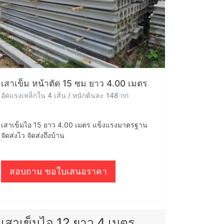
เสาเข็ม หน้าตัด 15 ซม ยาว 4.00 เมตร
อัดแรงเหล็กใน 4 เส้น / หนักต้นละ 148 กก
เสาเข็มไอ 15 ยาว 4.00 เมตร แข็งแรงมาตรฐาน
จัดส่งไว จัดส่งถึงบ้าน
สอบถาม ขอใบเสนอราคา
เสาเข็มไอ 12 ยาว 4 เมตร