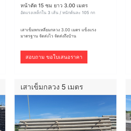
หน้าตัด 15 ซม ยาว 3.00 เมตร
อัดแรงเหล็กใน 3 เส้น / หนักต้นละ 105 กก
เสาเข็มหกเหลี่ยมกลวง 3.00 เมตร แข็งแรง
มาตรฐาน จัดส่งไว จัดส่งถึงบ้าน
สอบถาม ขอใบเสนอราคา
เสาเข็มกลวง 5 เมตร