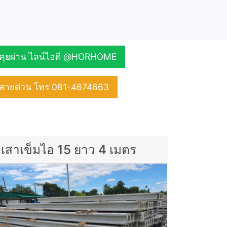
คุยผ่าน ไลน์ไอดี @HORHOME
สายด่วน โทร 081-4674663
เสาเข็มไอ 15 ยาว 4 เมตร