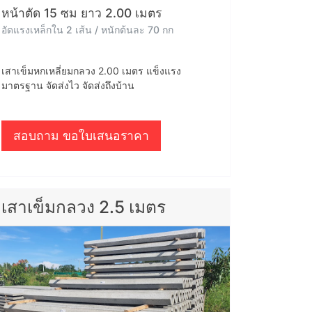
หน้าตัด 15 ซม ยาว 2.00 เมตร
อัดแรงเหล็กใน 2 เส้น / หนักต้นละ 70 กก
เสาเข็มหกเหลี่ยมกลวง 2.00 เมตร แข็งแรง
มาตรฐาน จัดส่งไว จัดส่งถึงบ้าน
สอบถาม ขอใบเสนอราคา
เสาเข็มกลวง 2.5 เมตร