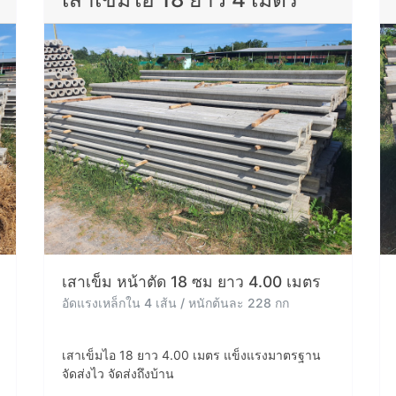
เสาเข็ม หน้าตัด 18 ซม ยาว 4.00 เมตร
อัดแรงเหล็กใน 4 เส้น / หนักต้นละ 228 กก
เสาเข็มไอ 18 ยาว 4.00 เมตร แข็งแรงมาตรฐาน
จัดส่งไว จัดส่งถึงบ้าน