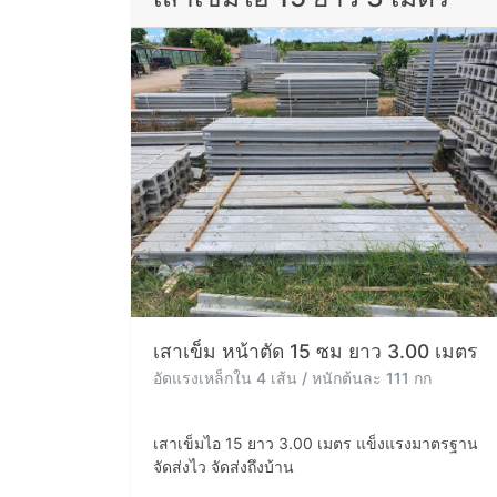
เสาเข็ม หน้าตัด 15 ซม ยาว 3.00 เมตร
อัดแรงเหล็กใน 4 เส้น / หนักต้นละ 111 กก
เสาเข็มไอ 15 ยาว 3.00 เมตร แข็งแรงมาตรฐาน
จัดส่งไว จัดส่งถึงบ้าน