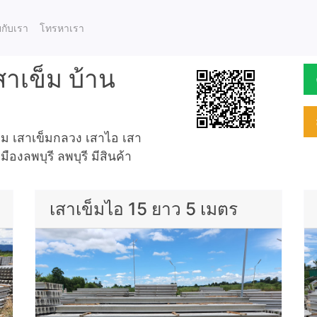
ยกับเรา
โทรหาเรา
สาเข็ม บ้าน
่ยม เสาเข็มกลวง เสาไอ เสา
ืองลพบุรี ลพบุรี มีสินค้า
เสาเข็มไอ 15 ยาว 5 เมตร