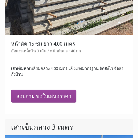
หน้าตัด 15 ซม ยาว 4.00 เมตร
อัดแรงเหล็กใน 3 เส้น / หนักต้นละ 140 กก
เสาเข็มหกเหลี่ยมกลวง 4.00 เมตร แข็งแรงมาตรฐาน จัดส่งไว จัดส่ง
ถึงบ้าน
สอบถาม ขอใบเสนอราคา
เสาเข็มกลวง 3 เมตร