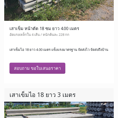
เสาเข็ม หน้าตัด 18 ซม ยาว 4.00 เมตร
อัดแรงเหล็กใน 4 เส้น / หนักต้นละ 228 กก
เสาเข็มไอ 18 ยาว 4.00 เมตร แข็งแรงมาตรฐาน จัดส่งไว จัดส่งถึงบ้าน
สอบถาม ขอใบเสนอราคา
เสาเข็มไอ 18 ยาว 3 เมตร