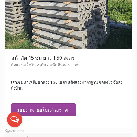
หน้าตัด 15 ซม ยาว 1.50 เมตร
อัดแรงเหล็กใน 2 เส้น / หนักต้นละ 53 กก
เสาเข็มหกเหลี่ยมกลวง 1.50 เมตร แข็งแรงมาตรฐาน จัดส่งไว จัดส่ง
ถึงบ้าน
สอบถาม ขอใบเสนอราคา