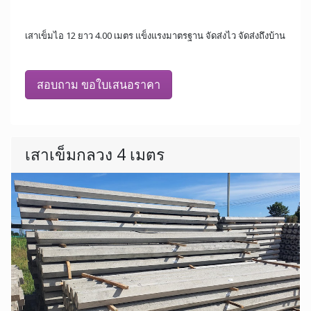
เสาเข็มไอ 12 ยาว 4.00 เมตร แข็งแรงมาตรฐาน จัดส่งไว จัดส่งถึงบ้าน
สอบถาม ขอใบเสนอราคา
เสาเข็มกลวง 4 เมตร