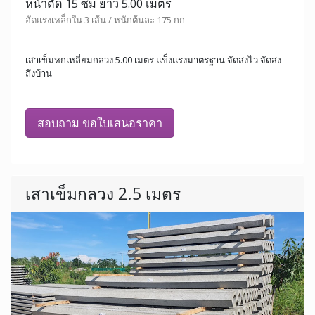
หน้าตัด 15 ซม ยาว 5.00 เมตร
อัดแรงเหล็กใน 3 เส้น / หนักต้นละ 175 กก
เสาเข็มหกเหลี่ยมกลวง 5.00 เมตร แข็งแรงมาตรฐาน จัดส่งไว จัดส่ง
ถึงบ้าน
สอบถาม ขอใบเสนอราคา
เสาเข็มกลวง 2.5 เมตร