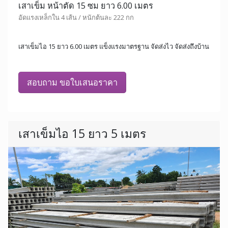
เสาเข็ม หน้าตัด 15 ซม ยาว 6.00 เมตร
อัดแรงเหล็กใน 4 เส้น / หนักต้นละ 222 กก
เสาเข็มไอ 15 ยาว 6.00 เมตร แข็งแรงมาตรฐาน จัดส่งไว จัดส่งถึงบ้าน
สอบถาม ขอใบเสนอราคา
เสาเข็มไอ 15 ยาว 5 เมตร