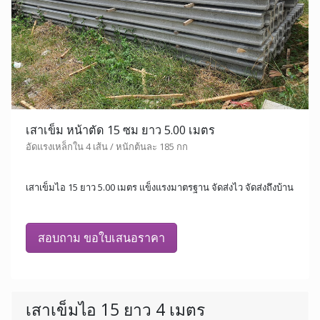
เสาเข็ม หน้าตัด 15 ซม ยาว 5.00 เมตร
อัดแรงเหล็กใน 4 เส้น / หนักต้นละ 185 กก
เสาเข็มไอ 15 ยาว 5.00 เมตร แข็งแรงมาตรฐาน จัดส่งไว จัดส่งถึงบ้าน
สอบถาม ขอใบเสนอราคา
เสาเข็มไอ 15 ยาว 4 เมตร