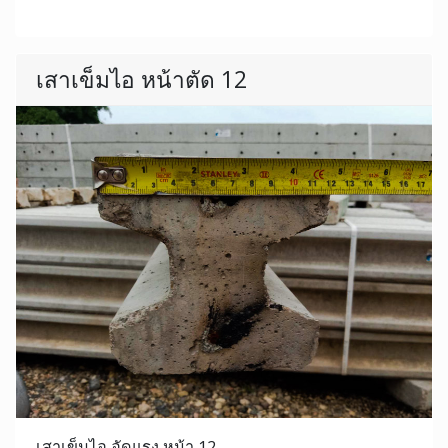
เสาเข็มไอ หน้าตัด 12
เสาเข็มไอ อัดแรง หน้า 12