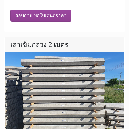
สอบถาม ขอใบเสนอราคา
เสาเข็มกลวง 2 เมตร