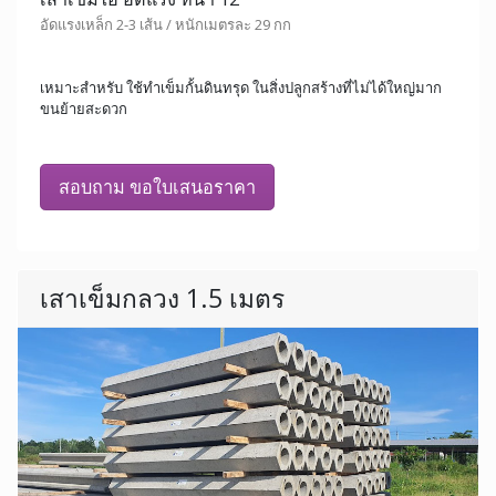
อัดแรงเหล็ก 2-3 เส้น / หนักเมตรละ 29 กก
เหมาะสำหรับ ใช้ทำเข็มกั้นดินทรุด ในสิ่งปลูกสร้างที่ไม่ได้ใหญ่มาก
ขนย้ายสะดวก
สอบถาม ขอใบเสนอราคา
เสาเข็มกลวง 1.5 เมตร