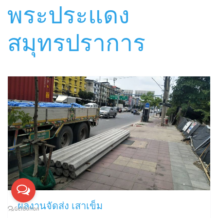
พระประแดง
สมุทรปราการ
ผลงานจัดส่ง เสาเข็ม