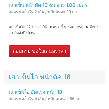
เสาเข็ม หน้าตัด 12 ซม ยาว 1.00 เมตร
อัดแรงเหล็กใน 2 เส้น / หนักต้นละ 29 กก
เสาเข็มไอ 12 ยาว 1.00 เมตร แข็งแรงมาตรฐาน จัดส่ง
ไว จัดส่งถึงบ้าน
สอบถาม ขอใบเสนอราคา
เสาเข็มไอ หน้าตัด 18
เสาเข็มไอ อัดแรง หน้า 18
อัดแรงเหล็กใน 4 เส้น / หนักเมตรละ 56 กก