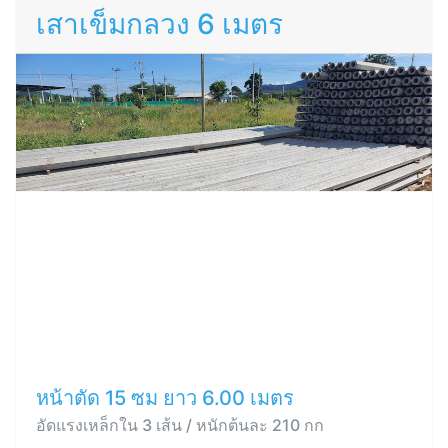
เสาเข็มกลวง 6 เมตร
หน้าตัด 15 ซม ยาว 6.00 เมตร
อัดแรงเหล็กใน 3 เส้น / หนักต้นละ 210 กก