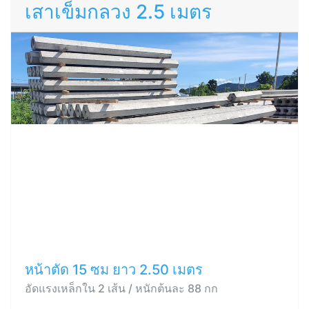
เสาเข็มกลวง 2.5 เมตร
หน้าตัด 15 ซม ยาว 2.50 เมตร
อัดแรงเหล็กใน 2 เส้น / หนักต้นละ 88 กก