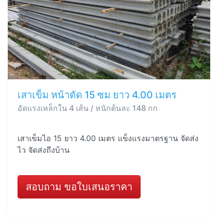
เสาเข็ม หน้าตัด 15 ซม ยาว 4.00 เมตร
อัดแรงเหล็กใน 4 เส้น / หนักต้นละ 148 กก
เสาเข็มไอ 15 ยาว 4.00 เมตร แข็งแรงมาตรฐาน จัดส่ง
ไว จัดส่งถึงบ้าน
สอบถาม ขอใบเสนอราคา