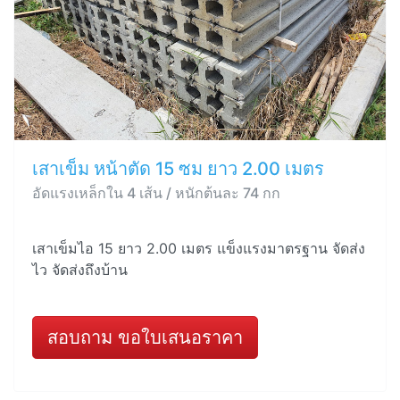
เสาเข็ม หน้าตัด 15 ซม ยาว 2.00 เมตร
อัดแรงเหล็กใน 4 เส้น / หนักต้นละ 74 กก
เสาเข็มไอ 15 ยาว 2.00 เมตร แข็งแรงมาตรฐาน จัดส่ง
ไว จัดส่งถึงบ้าน
สอบถาม ขอใบเสนอราคา