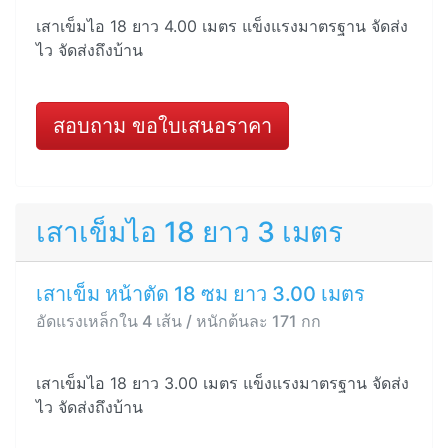
เสาเข็มไอ 18 ยาว 4.00 เมตร แข็งแรงมาตรฐาน จัดส่ง
ไว จัดส่งถึงบ้าน
สอบถาม ขอใบเสนอราคา
เสาเข็มไอ 18 ยาว 3 เมตร
เสาเข็ม หน้าตัด 18 ซม ยาว 3.00 เมตร
อัดแรงเหล็กใน 4 เส้น / หนักต้นละ 171 กก
เสาเข็มไอ 18 ยาว 3.00 เมตร แข็งแรงมาตรฐาน จัดส่ง
ไว จัดส่งถึงบ้าน