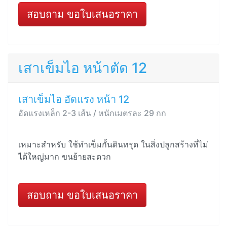
สอบถาม ขอใบเสนอราคา
เสาเข็มไอ หน้าตัด 12
เสาเข็มไอ อัดแรง หน้า 12
อัดแรงเหล็ก 2-3 เส้น / หนักเมตรละ 29 กก
เหมาะสำหรับ ใช้ทำเข็มกั้นดินทรุด ในสิ่งปลูกสร้างที่ไม่
ได้ใหญ่มาก ขนย้ายสะดวก
สอบถาม ขอใบเสนอราคา