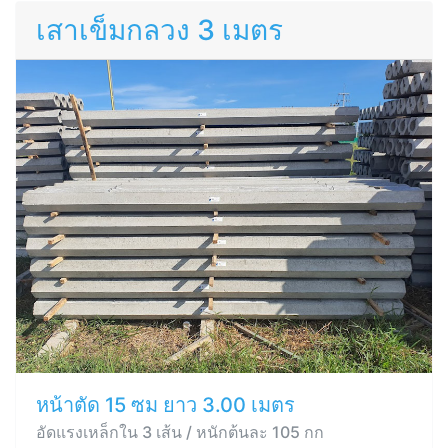
เสาเข็มกลวง 3 เมตร
หน้าตัด 15 ซม ยาว 3.00 เมตร
อัดแรงเหล็กใน 3 เส้น / หนักต้นละ 105 กก