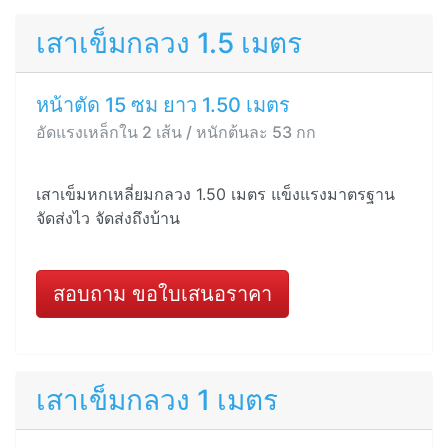
เสาเข็มกลวง 1.5 เมตร
หน้าตัด 15 ซม ยาว 1.50 เมตร
อัดแรงเหล็กใน 2 เส้น / หนักต้นละ 53 กก
เสาเข็มหกเหลี่ยมกลวง 1.50 เมตร แข็งแรงมาตรฐาน
จัดส่งไว จัดส่งถึงบ้าน
สอบถาม ขอใบเสนอราคา
เสาเข็มกลวง 1 เมตร