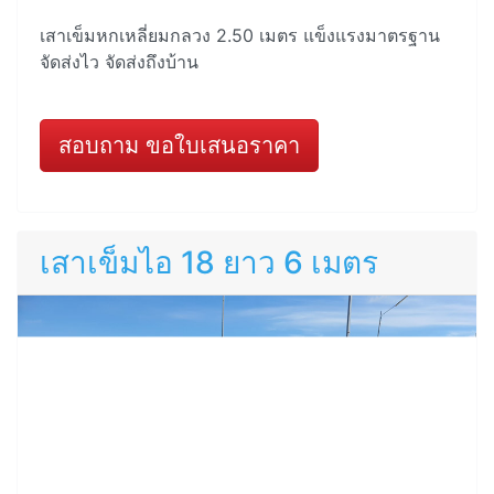
เสาเข็มหกเหลี่ยมกลวง 2.50 เมตร แข็งแรงมาตรฐาน
จัดส่งไว จัดส่งถึงบ้าน
สอบถาม ขอใบเสนอราคา
เสาเข็มไอ 18 ยาว 6 เมตร