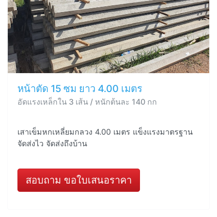
หน้าตัด 15 ซม ยาว 4.00 เมตร
อัดแรงเหล็กใน 3 เส้น / หนักต้นละ 140 กก
เสาเข็มหกเหลี่ยมกลวง 4.00 เมตร แข็งแรงมาตรฐาน
จัดส่งไว จัดส่งถึงบ้าน
สอบถาม ขอใบเสนอราคา