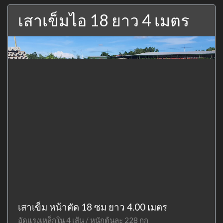
เสาเข็มไอ 18 ยาว 4 เมตร
เสาเข็ม หน้าตัด 18 ซม ยาว 4.00 เมตร
อัดแรงเหล็กใน 4 เส้น / หนักต้นละ 228 กก