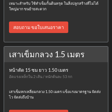
เหมาะสำหรับ ใช้ทำเข็มกั้นดินทรุด ในสิ่งปลูกสร้างที่ไม่ได้
ใหญ่มาก ขนย้ายสะดวก
สอบถาม ขอใบเสนอราคา
เสาเข็มกลวง 1.5 เมตร
หน้าตัด 15 ซม ยาว 1.50 เมตร
อัดแรงเหล็กใน 2 เส้น / หนักต้นละ 53 กก
เสาเข็มหกเหลี่ยมกลวง 1.50 เมตร แข็งแรงมาตรฐาน จัดส่ง
ไว จัดส่งถึงบ้าน