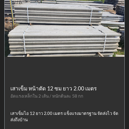
เสาเข็ม หน้าตัด 12 ซม ยาว 2.00 เมตร
อัดแรงเหล็กใน 2 เส้น / หนักต้นละ 58 กก
เสาเข็มไอ 12 ยาว 2.00 เมตร แข็งแรงมาตรฐาน จัดส่งไว จัด
ส่งถึงบ้าน