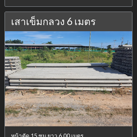
เสาเข็มกลวง 6 เมตร
หน้าตัด 15 ซม ยาว 6.00 เมตร