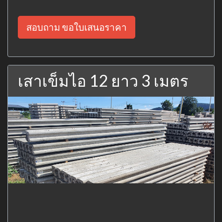
สอบถาม ขอใบเสนอราคา
เสาเข็มไอ 12 ยาว 3 เมตร