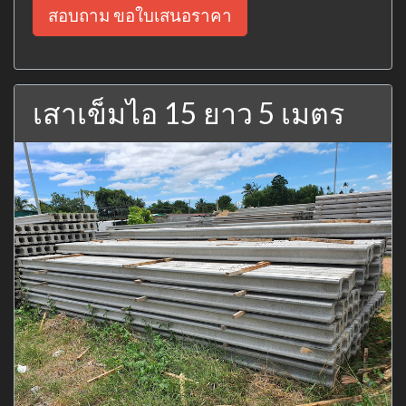
สอบถาม ขอใบเสนอราคา
เสาเข็มไอ 15 ยาว 5 เมตร