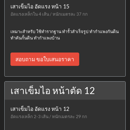
เสาเข็มไอ อัดแรง หน้า 15
อัดแรงเหล็กใน 4 เส้น / หนักเมตรละ 37 กก
เหมาะสำหรับ ใช้ทำรากฐาน ทำรั้วสำเร็จรูป ทำกำแพงกันดิน
ทำคันกั้นดิน ทำกำแพงบ้าน
สอบถาม ขอใบเสนอราคา
เสาเข็มไอ หน้าตัด 12
เสาเข็มไอ อัดแรง หน้า 12
อัดแรงเหล็ก 2-3 เส้น / หนักเมตรละ 29 กก