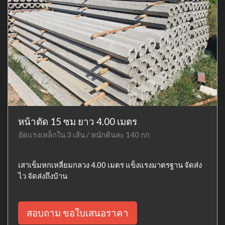
หน้าตัด 15 ซม ยาว 4.00 เมตร
อัดแรงเหล็กใน 3 เส้น / หนักต้นละ 140 กก
เสาเข็มหกเหลี่ยมกลวง 4.00 เมตร แข็งแรงมาตรฐาน จัดส่ง
ไว จัดส่งถึงบ้าน
สอบถาม ขอใบเสนอราคา