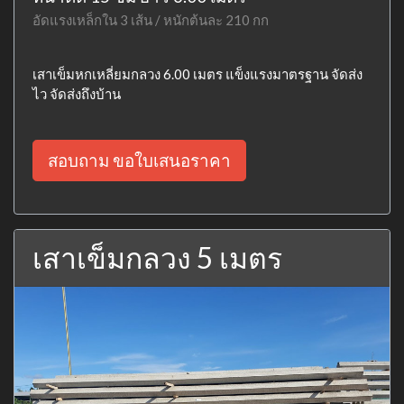
อัดแรงเหล็กใน 3 เส้น / หนักต้นละ 210 กก
เสาเข็มหกเหลี่ยมกลวง 6.00 เมตร แข็งแรงมาตรฐาน จัดส่ง
ไว จัดส่งถึงบ้าน
สอบถาม ขอใบเสนอราคา
เสาเข็มกลวง 5 เมตร