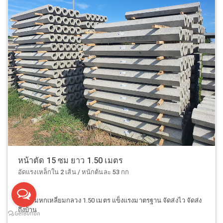
หน้าตัด 15 ซม ยาว 1.50 เมตร
อัดแรงเหล็กใน 2 เส้น / หนักต้นละ 53 กก
เสาเข็มหกเหลี่ยมกลวง 1.50 เมตร แข็งแรงมาตรฐาน จัดส่งไว จัดส่ง
ถึงบ้าน