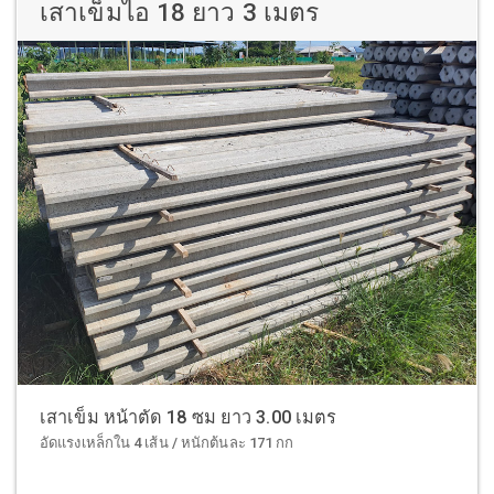
เสาเข็มไอ 18 ยาว 3 เมตร
เสาเข็ม หน้าตัด 18 ซม ยาว 3.00 เมตร
อัดแรงเหล็กใน 4 เส้น / หนักต้นละ 171 กก