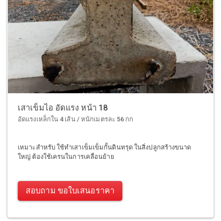
เสาเข็มไอ อัดแรง หน้า 18
อัดแรงเหล็กใน 4 เส้น / หนักเมตรละ 56 กก
เหมาะสำหรับ ใช้ทำเสาเข็มเข็มกั้นดินทรุด ในสิ่งปลูกสร้างขนาด
ใหญ่ ต้องใช้เครนในการเคลื่อนย้าย
สอบถาม ขอใบเสนอราคา