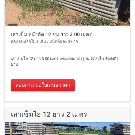
เสาเข็ม หน้าตัด 12 ซม ยาว 3.00 เมตร
อัดแรงเหล็กใน 3 เส้น / หนักต้นละ 87 กก
เสาเข็มไอ 12 ยาว 3.00 เมตร แข็งแรงมาตรฐาน จัดส่งไว จัดส่งถึง
บ้าน
สอบถาม ขอใบเสนอราคา
เสาเข็มไอ 12 ยาว 2 เมตร