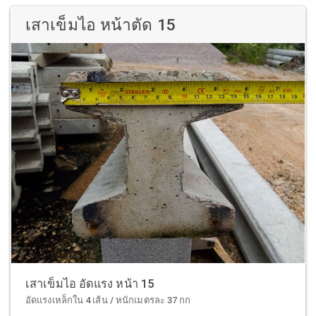
เสาเข็มไอ หน้าตัด 15
เสาเข็มไอ อัดแรง หน้า 15
อัดแรงเหล็กใน 4 เส้น / หนักเมตรละ 37 กก