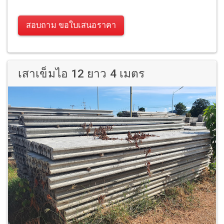
สอบถาม ขอใบเสนอราคา
เสาเข็มไอ 12 ยาว 4 เมตร