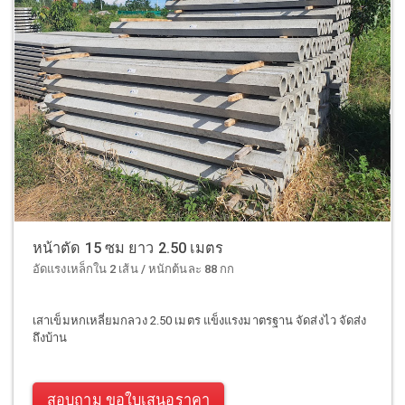
หน้าตัด 15 ซม ยาว 2.50 เมตร
อัดแรงเหล็กใน 2 เส้น / หนักต้นละ 88 กก
เสาเข็มหกเหลี่ยมกลวง 2.50 เมตร แข็งแรงมาตรฐาน จัดส่งไว จัดส่ง
ถึงบ้าน
สอบถาม ขอใบเสนอราคา