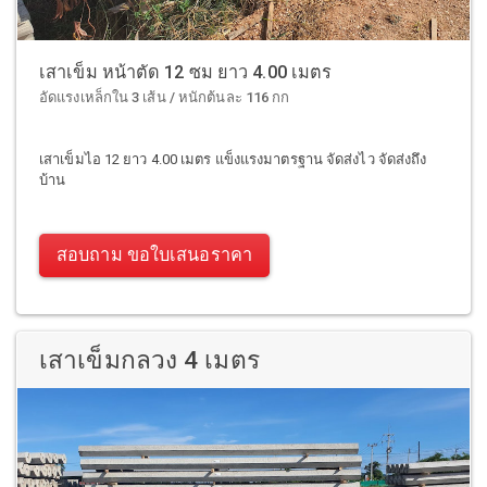
เสาเข็ม หน้าตัด 12 ซม ยาว 4.00 เมตร
อัดแรงเหล็กใน 3 เส้น / หนักต้นละ 116 กก
เสาเข็มไอ 12 ยาว 4.00 เมตร แข็งแรงมาตรฐาน จัดส่งไว จัดส่งถึง
บ้าน
สอบถาม ขอใบเสนอราคา
เสาเข็มกลวง 4 เมตร