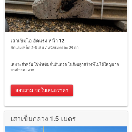
เสาเข็มไอ อัดแรง หน้า 12
อัดแรงเหล็ก 2-3 เส้น / หนักเมตรละ 29 กก
เหมาะสำหรับ ใช้ทำเข็มกั้นดินทรุด ในสิ่งปลูกสร้างที่ไม่ได้ใหญ่มาก
ขนย้ายสะดวก
สอบถาม ขอใบเสนอราคา
เสาเข็มกลวง 1.5 เมตร