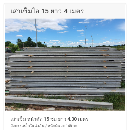
เสาเข็มไอ 15 ยาว 4 เมตร
เสาเข็ม หน้าตัด 15 ซม ยาว 4.00 เมตร
อัดแรงเหล็กใน 4 เส้น / หนักต้นละ 148 กก