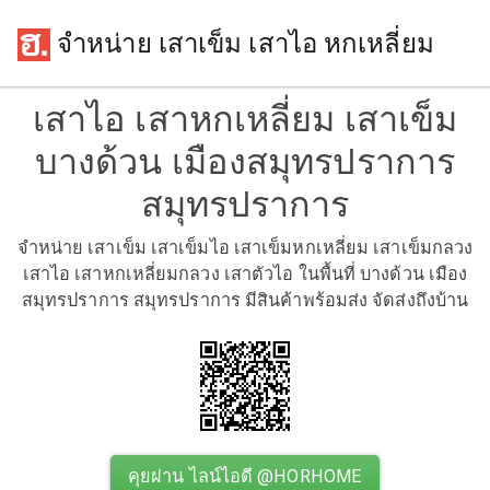
จำหน่าย เสาเข็ม เสาไอ หกเหลี่ยม
เสาไอ เสาหกเหลี่ยม เสาเข็ม
บางด้วน เมืองสมุทรปราการ
สมุทรปราการ
จำหน่าย เสาเข็ม เสาเข็มไอ เสาเข็มหกเหลี่ยม เสาเข็มกลวง
เสาไอ เสาหกเหลี่ยมกลวง เสาตัวไอ ในพื้นที่ บางด้วน เมือง
สมุทรปราการ สมุทรปราการ มีสินค้าพร้อมส่ง จัดส่งถึงบ้าน
คุยผ่าน ไลน์ไอดี @HORHOME