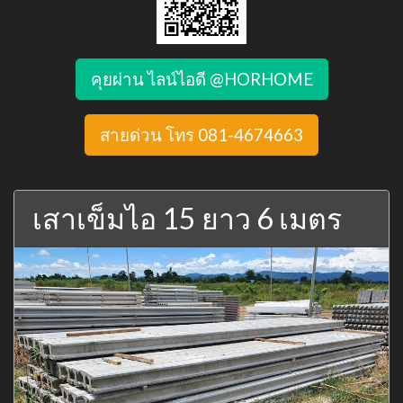
คุยผ่าน ไลน์ไอดี @HORHOME
สายด่วน โทร 081-4674663
เสาเข็มไอ 15 ยาว 6 เมตร