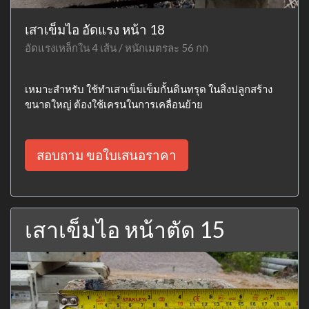
เสาเข็มไอ อัดแรง หน้า 18
อัดแรงเหล็กใน 4 เส้น / หนักเมตรละ 56 กก
เหมาะสำหรับ ใช้ทำเสาเข็มเข็มกั้นดินทรุด ในสิ่งปลูกสร้าง
ขนาดใหญ่ ต้องใช้เครนในการเคลื่อนย้าย
สอบถาม ขอใบเสนอราคา
เสาเข็มไอ หน้าตัด 15