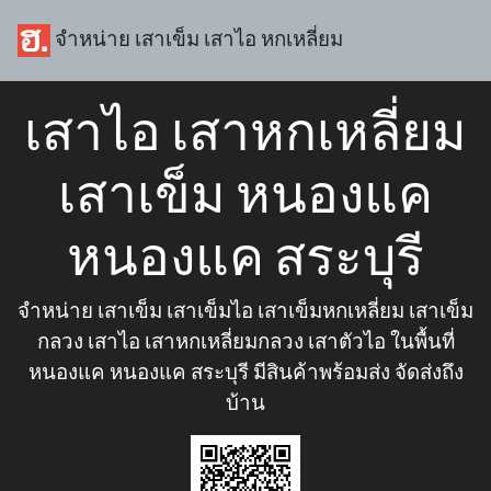
จำหน่าย เสาเข็ม เสาไอ หกเหลี่ยม
เสาไอ เสาหกเหลี่ยม
เสาเข็ม หนองแค
หนองแค สระบุรี
จำหน่าย เสาเข็ม เสาเข็มไอ เสาเข็มหกเหลี่ยม เสาเข็ม
กลวง เสาไอ เสาหกเหลี่ยมกลวง เสาตัวไอ ในพื้นที่
หนองแค หนองแค สระบุรี มีสินค้าพร้อมส่ง จัดส่งถึง
บ้าน