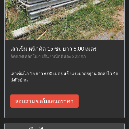
เสาเข็ม หน้าตัด 15 ซม ยาว 6.00 เมตร
อัดแรงเหล็กใน 4 เส้น / หนักต้นละ 222 กก
เสาเข็มไอ 15 ยาว 6.00 เมตร แข็งแรงมาตรฐาน จัดส่งไว จัด
ส่งถึงบ้าน
สอบถาม ขอใบเสนอราคา