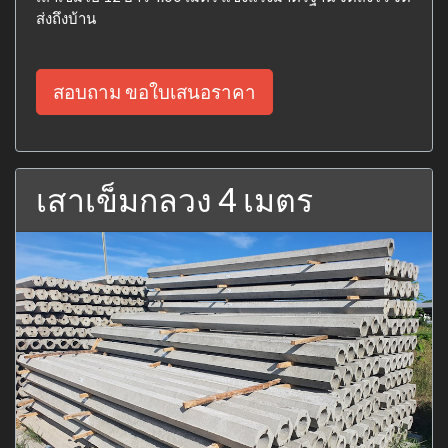
ส่งถึงบ้าน
สอบถาม ขอใบเสนอราคา
เสาเข็มกลวง 4 เมตร