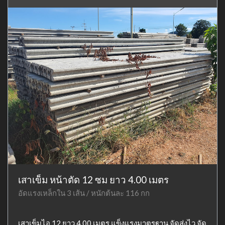
เสาเข็ม หน้าตัด 12 ซม ยาว 4.00 เมตร
อัดแรงเหล็กใน 3 เส้น / หนักต้นละ 116 กก
เสาเข็มไอ 12 ยาว 4.00 เมตร แข็งแรงมาตรฐาน จัดส่งไว จัด