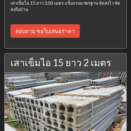
เสาเข็มไอ 15 ยาว 3.00 เมตร แข็งแรงมาตรฐาน จัดส่งไว จัด
ส่งถึงบ้าน
สอบถาม ขอใบเสนอราคา
เสาเข็มไอ 15 ยาว 2 เมตร