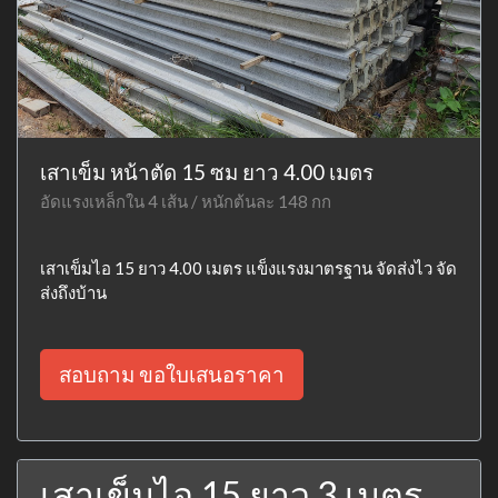
เสาเข็ม หน้าตัด 15 ซม ยาว 4.00 เมตร
อัดแรงเหล็กใน 4 เส้น / หนักต้นละ 148 กก
เสาเข็มไอ 15 ยาว 4.00 เมตร แข็งแรงมาตรฐาน จัดส่งไว จัด
ส่งถึงบ้าน
สอบถาม ขอใบเสนอราคา
เสาเข็มไอ 15 ยาว 3 เมตร