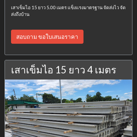
เสาเข็มไอ 15 ยาว 5.00 เมตร แข็งแรงมาตรฐาน จัดส่งไว จัด
ส่งถึงบ้าน
สอบถาม ขอใบเสนอราคา
เสาเข็มไอ 15 ยาว 4 เมตร