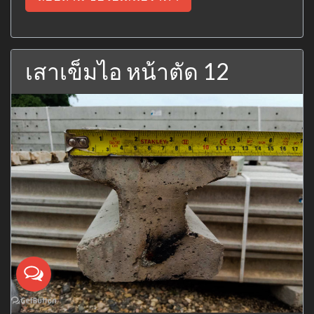
เสาเข็มไอ หน้าตัด 12