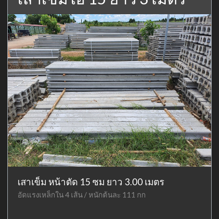
เสาเข็ม หน้าตัด 15 ซม ยาว 3.00 เมตร
อัดแรงเหล็กใน 4 เส้น / หนักต้นละ 111 กก