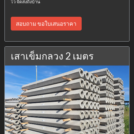
ไว จัดส่งถึงบ้าน
สอบถาม ขอใบเสนอราคา
เสาเข็มกลวง 2 เมตร