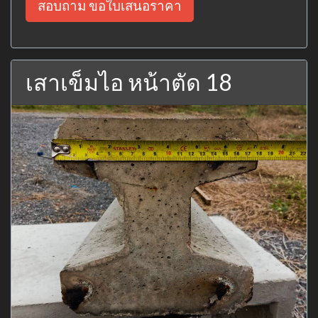
สอบถาม ขอใบเสนอราคา
เสาเข็มไอ หน้าตัด 18