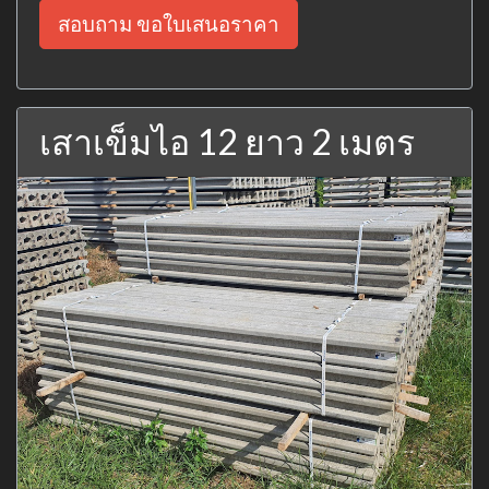
สอบถาม ขอใบเสนอราคา
เสาเข็มไอ 12 ยาว 2 เมตร