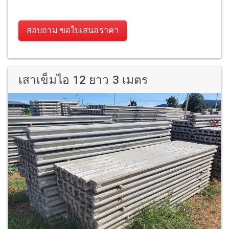
สอบถาม ขอใบเสนอราคา
เสาเข็มไอ 12 ยาว 3 เมตร