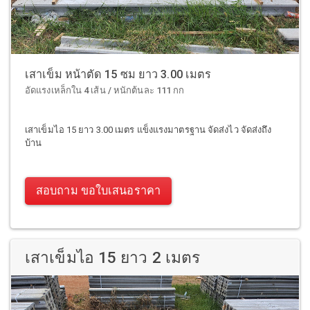
เสาเข็ม หน้าตัด 15 ซม ยาว 3.00 เมตร
อัดแรงเหล็กใน 4 เส้น / หนักต้นละ 111 กก
เสาเข็มไอ 15 ยาว 3.00 เมตร แข็งแรงมาตรฐาน จัดส่งไว จัดส่งถึง
บ้าน
สอบถาม ขอใบเสนอราคา
เสาเข็มไอ 15 ยาว 2 เมตร