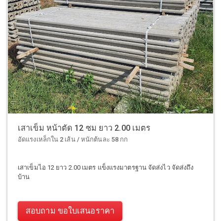
เสาเข็ม หน้าตัด 12 ซม ยาว 2.00 เมตร
อัดแรงเหล็กใน 2 เส้น / หนักต้นละ 58 กก
เสาเข็มไอ 12 ยาว 2.00 เมตร แข็งแรงมาตรฐาน จัดส่งไว จัดส่งถึง
บ้าน
สอบถาม ขอใบเสนอราคา