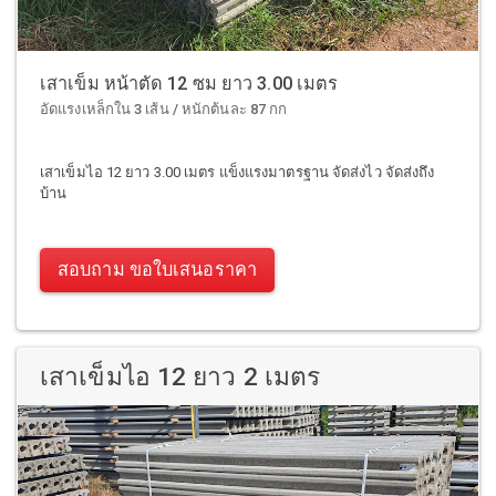
เสาเข็ม หน้าตัด 12 ซม ยาว 3.00 เมตร
อัดแรงเหล็กใน 3 เส้น / หนักต้นละ 87 กก
เสาเข็มไอ 12 ยาว 3.00 เมตร แข็งแรงมาตรฐาน จัดส่งไว จัดส่งถึง
บ้าน
สอบถาม ขอใบเสนอราคา
เสาเข็มไอ 12 ยาว 2 เมตร