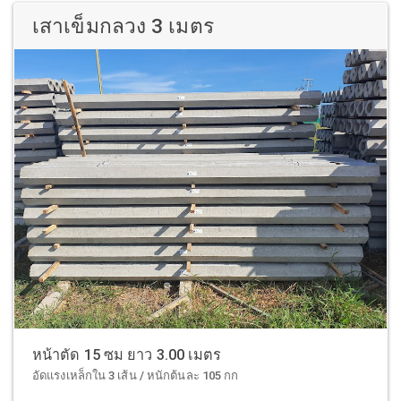
เสาเข็มกลวง 3 เมตร
หน้าตัด 15 ซม ยาว 3.00 เมตร
อัดแรงเหล็กใน 3 เส้น / หนักต้นละ 105 กก