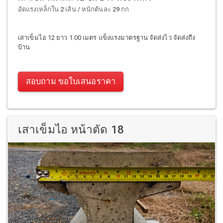
อัดแรงเหล็กใน 2 เส้น / หนักต้นละ 29 กก
เสาเข็มไอ 12 ยาว 1.00 เมตร แข็งแรงมาตรฐาน จัดส่งไว จัดส่งถึง
บ้าน
สอบถาม ขอใบเสนอราคา
เสาเข็มไอ หน้าตัด 18