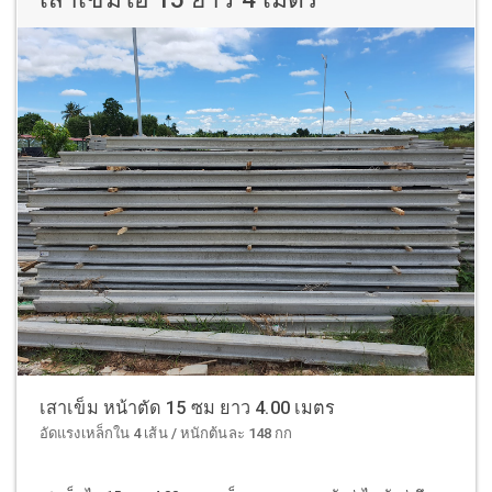
เสาเข็ม หน้าตัด 15 ซม ยาว 4.00 เมตร
อัดแรงเหล็กใน 4 เส้น / หนักต้นละ 148 กก