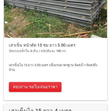
เสาเข็ม หน้าตัด 15 ซม ยาว 5.00 เมตร
อัดแรงเหล็กใน 4 เส้น / หนักต้นละ 185 กก
เสาเข็มไอ 15 ยาว 5.00 เมตร แข็งแรงมาตรฐาน จัดส่งไว จัดส่งถึง
บ้าน
สอบถาม ขอใบเสนอราคา
เสาเข็มไอ 15 ยาว 4 เมตร