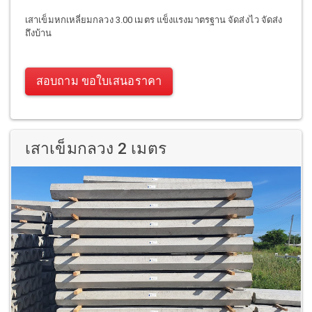
เสาเข็มหกเหลี่ยมกลวง 3.00 เมตร แข็งแรงมาตรฐาน จัดส่งไว จัดส่ง
ถึงบ้าน
สอบถาม ขอใบเสนอราคา
เสาเข็มกลวง 2 เมตร