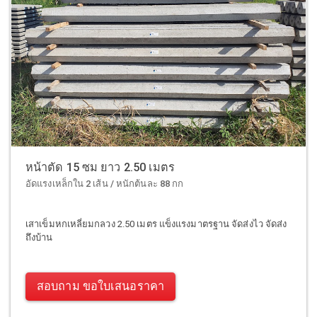
หน้าตัด 15 ซม ยาว 2.50 เมตร
อัดแรงเหล็กใน 2 เส้น / หนักต้นละ 88 กก
เสาเข็มหกเหลี่ยมกลวง 2.50 เมตร แข็งแรงมาตรฐาน จัดส่งไว จัดส่ง
ถึงบ้าน
สอบถาม ขอใบเสนอราคา