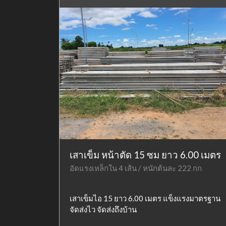
เสาเข็ม หน้าตัด 15 ซม ยาว 6.00 เมตร
อัดแรงเหล็กใน 4 เส้น / หนักต้นละ 222 กก
เสาเข็มไอ 15 ยาว 6.00 เมตร แข็งแรงมาตรฐาน
จัดส่งไว จัดส่งถึงบ้าน