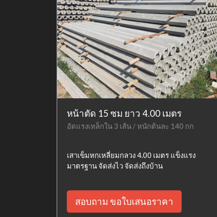
หน้าตัด 15 ซม ยาว 4.00 เมตร
อัดแรงเหล็กใน 3 เส้น / หนักต้นละ 140 กก
เสาเข็มหกเหลี่ยมกลวง 4.00 เมตร แข็งแรง
มาตรฐาน จัดส่งไว จัดส่งถึงบ้าน
สอบถาม ขอใบเสนอราคา