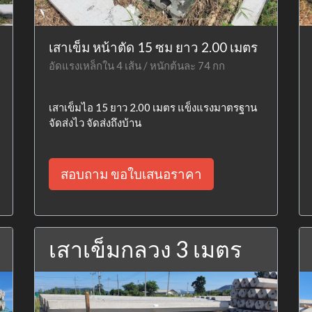
เสาเข็ม หน้าตัด 15 ซม ยาว 2.00 เมตร
อัดแรงเหล็กใน 4 เส้น / หนักต้นละ 74 กก
เสาเข็มไอ 15 ยาว 2.00 เมตร แข็งแรงมาตรฐาน
จัดส่งไว จัดส่งถึงบ้าน
สอบถาม ขอใบเสนอราคา
เสาเข็มกลวง 3 เมตร