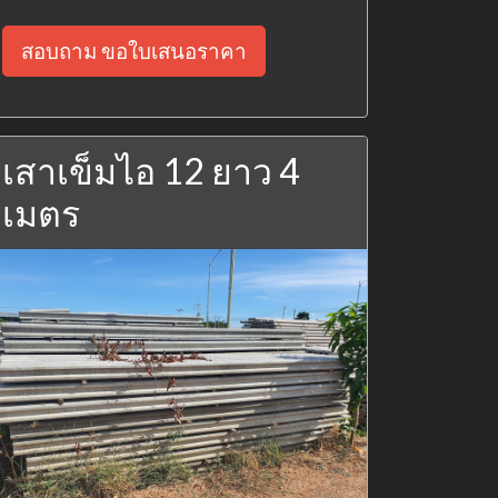
สอบถาม ขอใบเสนอราคา
เสาเข็มไอ 12 ยาว 4
เมตร