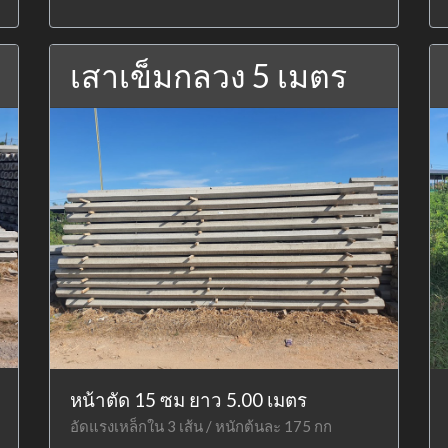
เสาเข็มกลวง 5 เมตร
หน้าตัด 15 ซม ยาว 5.00 เมตร
อัดแรงเหล็กใน 3 เส้น / หนักต้นละ 175 กก