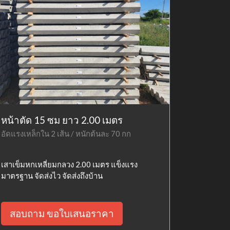
หน้าตัด 15 ซม ยาว 2.00 เมตร
อัดแรงเหล็กใน 2 เส้น / หนักต้นละ 70 กก
เสาเข็มหกเหลี่ยมกลวง 2.00 เมตร แข็งแรง
มาตรฐาน จัดส่งไว จัดส่งถึงบ้าน
สอบถาม ขอใบเสนอราคา