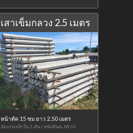
เสาเข็มกลวง 2.5 เมตร
หน้าตัด 15 ซม ยาว 2.50 เมตร
อัดแรงเหล็กใน 2 เส้น / หนักต้นละ 88 กก