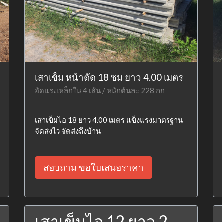
เสาเข็ม หน้าตัด 18 ซม ยาว 4.00 เมตร
อัดแรงเหล็กใน 4 เส้น / หนักต้นละ 228 กก
เสาเข็มไอ 18 ยาว 4.00 เมตร แข็งแรงมาตรฐาน
จัดส่งไว จัดส่งถึงบ้าน
สอบถาม ขอใบเสนอราคา
เสาเข็มไอ 12 ยาว 2